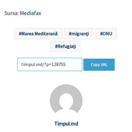
Sursa:
Mediafax
Marea Mediterană
migranți
ONU
Refugiați
Copy URL
Timpul.md