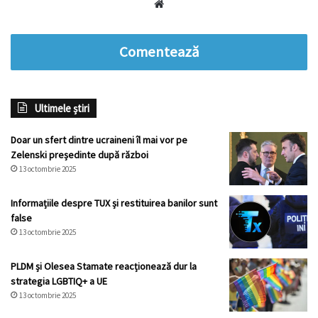
Website
Comentează
Ultimele știri
Doar un sfert dintre ucraineni îl mai vor pe
Zelenski președinte după război
13 octombrie 2025
Informațiile despre TUX și restituirea banilor sunt
false
13 octombrie 2025
PLDM și Olesea Stamate reacționează dur la
strategia LGBTIQ+ a UE
13 octombrie 2025