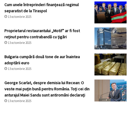
Cum unele întreprinderi finanțează regimul
separatist de la Tiraspol
13 octombrie 2025
Proprietarul restaurantului „Motif” ar fi fost
reținut pentru contrabandă cu țigări
13 octombrie 2025
Bulgaria cumpără două tone de aur înaintea
adoptării euro
13 octombrie 2025
George Scarlat, despre demisia lui Recean: O
veste mai puțin bună pentru România. Toți cei din
anturajul Maiei Sandu sunt antiromâni declarați
13 octombrie 2025