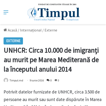
Meniu
Acasă
/
Internațional
/
Externe
EXTERNE
UNHCR: Circa 10.000 de imigranţi
au murit pe Marea Mediterană de
la începutul anului 2014
Timpul.md
9 iunie 2016
0
3
Potrivit datelor furnizate de UNHCR, circa 3.500 de
persoane au murit sau sunt date dispărute în Marea