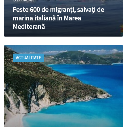
29 iulie 2016
Peste 600 de migranți, salvați de
marina italiană în Marea
Mediterană
Marea
Mediterană
ACTUALITATE
pe
cale
de
distrugere