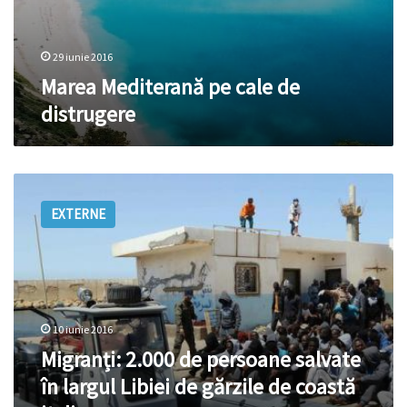
29 iunie 2016
Marea Mediterană pe cale de
distrugere
Migranți:
2.000
EXTERNE
de
persoane
salvate
în
largul
Libiei
10 iunie 2016
de
gărzile
Migranți: 2.000 de persoane salvate
de
în largul Libiei de gărzile de coastă
coastă