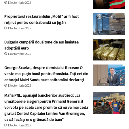
13 octombrie 2025
Proprietarul restaurantului „Motif” ar fi fost
reținut pentru contrabandă cu țigări
13 octombrie 2025
Bulgaria cumpără două tone de aur înaintea
adoptării euro
13 octombrie 2025
George Scarlat, despre demisia lui Recean: O
veste mai puțin bună pentru România. Toți cei din
anturajul Maiei Sandu sunt antiromâni declarați
13 octombrie 2025
Mafia PNL, apanajul bancherilor austrieci: „La
următoarele alegeri pentru Primarul General îl
voi vota pe acela care promite că nu va mai ceda
gratuit Centrul Capitalei familiei Van Groningen,
ca să facă și ei o grămadă de bani”
13 octombrie 2025