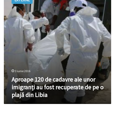
de
cadavre
ale
unor
imigranți
au
fost
recuperate
de
pe
o
plajă
din
Libia
3 iunie 2016
Aproape 120 de cadavre ale unor
imigranți au fost recuperate de pe o
plajă din Libia
Peste