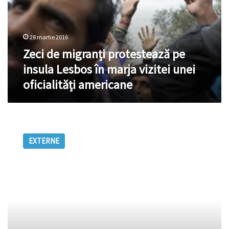
insula
Lesbos
în
28 martie 2016
marja
vizitei
Zeci de migranți protestează pe
unei
insula Lesbos în marja vizitei unei
oficialități
oficialități americane
americane
368
de
EXTERNE
migranți
au
murit
în
ianuarie
în
Marea
Mediterană