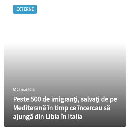
500
EXTERNE
de
imigranţi,
salvaţi
de
pe
Mediterană
în
timp
ce
încercau
să
ajungă
din
Libia
28 mai 2016
în
Peste 500 de imigranţi, salvaţi de pe
Italia
Mediterană în timp ce încercau să
ajungă din Libia în Italia