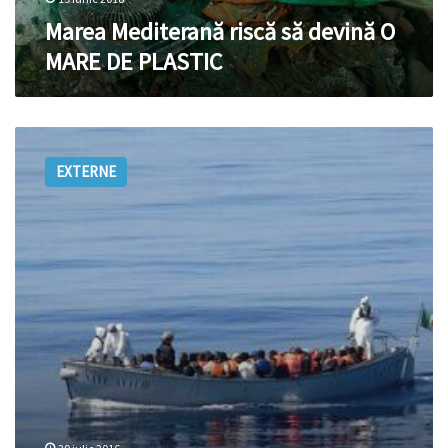
Marea Mediterană riscă să devină O
MARE DE PLASTIC
Peste
600
EXTERNE
de
migranți,
salvați
de
marina
italiană
în
Marea
Mediterană