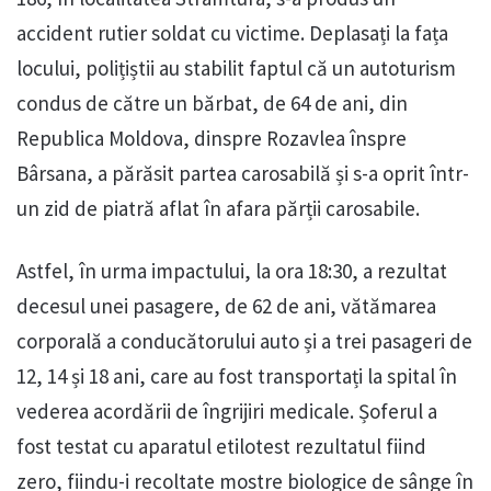
accident rutier soldat cu victime. Deplasați la fața
locului, polițiștii au stabilit faptul că un autoturism
condus de către un bărbat, de 64 de ani, din
Republica Moldova, dinspre Rozavlea înspre
Bârsana, a părăsit partea carosabilă și s-a oprit într-
un zid de piatră aflat în afara părții carosabile.
Astfel, în urma impactului, la ora 18:30, a rezultat
decesul unei pasagere, de 62 de ani, vătămarea
corporală a conducătorului auto și a trei pasageri de
12, 14 și 18 ani, care au fost transportați la spital în
vederea acordării de îngrijiri medicale. Șoferul a
fost testat cu aparatul etilotest rezultatul fiind
zero, fiindu-i recoltate mostre biologice de sânge în