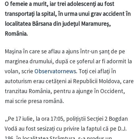
O femeie a murit, iar trei adolescenți au fost
transportați la spital, în urma unui grav accident în
localitatea Bârsana din județul Maramureș,
România.
Maşina în care se aflau a ajuns într-un şanţ de pe
marginea drumului, după ce şoferul ar fi adormit la
volan, scrie
Observatornews
. Toţi cei aflaţi în
autoturism erau cetăţeni ai Republicii Moldova, care
tranzitau România, pentru a ajunge în Occident,
mai scrie presa română.
„Pe 17 iulie, la ora 17:05, polițiștii Secției 2 Bogdan
Vodă au fost sesizați cu privire la faptul că pe D.J.
186, în localitatea Strâmtura, s-a produs un