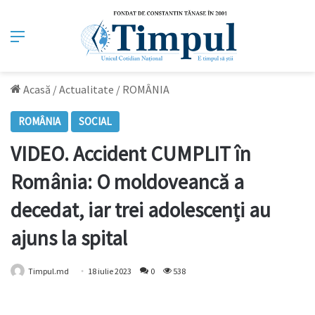
Meniu
Acasă
/
Actualitate
/
ROMÂNIA
ROMÂNIA
SOCIAL
VIDEO. Accident CUMPLIT în
România: O moldoveancă a
decedat, iar trei adolescenți au
ajuns la spital
Timpul.md
18 iulie 2023
0
538