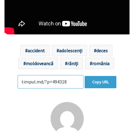
accident
adolescenți
deces
moldoveancă
răniți
românia
Copy URL