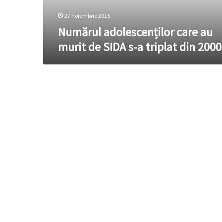
a
triplat
27 noiembrie 2015
din
Numărul adolescenților care au
2000
murit de SIDA s-a triplat din 2000