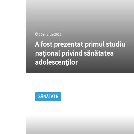
30 martie 2016
A fost prezentat primul studiu
naţional privind sănătatea
adolescenţilor
Numărul
adolescenților
SĂNĂTATE
care
au
murit
de
SIDA
s-