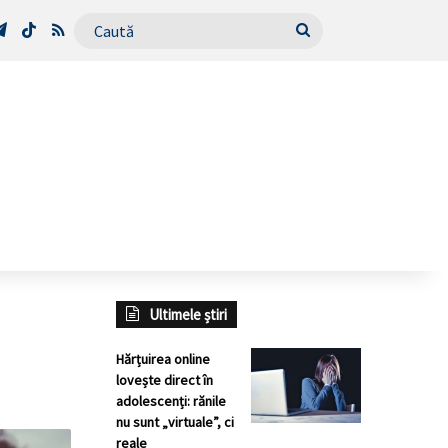
Tube
Telegram
TikTok
RSS
Caută
Ultimele știri
Hărțuirea online
lovește direct în
adolescenți: rănile
nu sunt „virtuale”, ci
reale