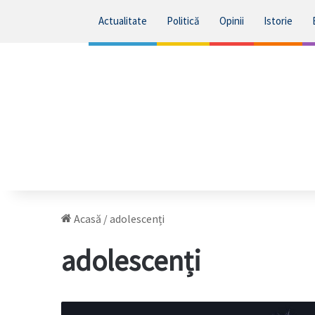
Actualitate
Politică
Opinii
Istorie
Acasă
/
adolescenți
adolescenți
Hărțuirea