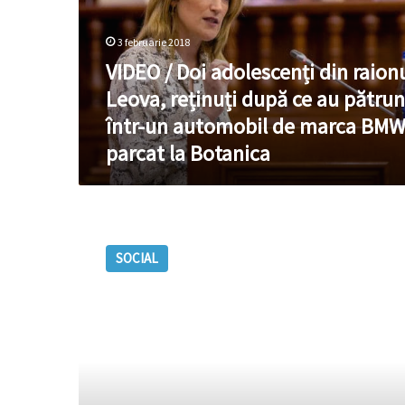
raionul
Leova,
3 februarie 2018
reținuți
VIDEO / Doi adolescenți din raion
după
ce
Leova, reținuți după ce au pătrun
au
într-un automobil de marca BM
pătruns
parcat la Botanica
într-
un
automobil
de
A
marca
fost
BMW
SOCIAL
prezentat
parcat
primul
la
studiu
Botanica
naţional
privind
sănătatea
adolescenţilor