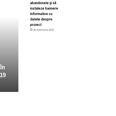
abandonate și să
instaleze bannere
informative cu
datele despre
proiect
26 noiembrie 2025
în
 19