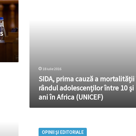
în
„Telegram”
rândul
adolescenților
ul
între
10
s
și
W
19
ani
în
Africa
(UNICEF)
18 iulie 2016
SIDA, prima cauză a mortalității 
rândul adolescenților între 10 și
ani în Africa (UNICEF)
Recomandări
adolescenților
OPINII ȘI EDITORIALE