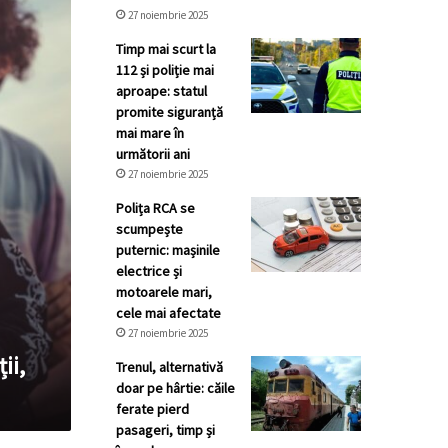
27 noiembrie 2025
Timp mai scurt la
112 și poliție mai
aproape: statul
promite siguranță
mai mare în
următorii ani
27 noiembrie 2025
Polița RCA se
scumpește
puternic: mașinile
electrice și
motoarele mari,
cele mai afectate
27 noiembrie 2025
ii,
Trenul, alternativă
doar pe hârtie: căile
ferate pierd
pasageri, timp și