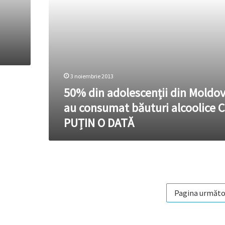
alcoolice
CEL
PUȚIN
O
DATĂ
3 noiembrie 2013
50% din adolescenții din Moldo
au consumat băuturi alcoolice 
PUȚIN O DATĂ
Pagina următo