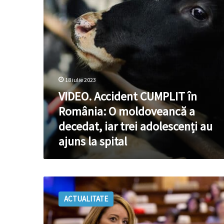
moldoveancă
a
decedat,
iar
trei
adolescenți
au
ajuns
18 iulie 2023
la
VIDEO. Accident CUMPLIT în
spital
România: O moldoveancă a
decedat, iar trei adolescenți au
ajuns la spital
VIDEO
/
ACTUALITATE
Doi
adolescenți
din