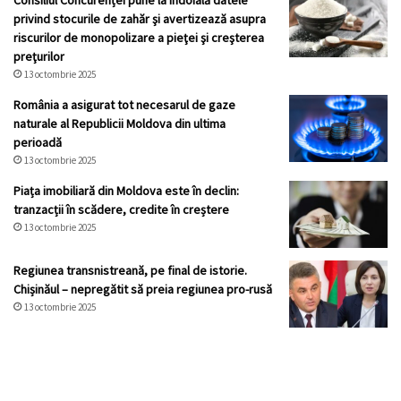
Consiliul Concurenței pune la îndoială datele
privind stocurile de zahăr şi avertizează asupra
riscurilor de monopolizare a pieţei şi creşterea
preţurilor
13 octombrie 2025
România a asigurat tot necesarul de gaze
naturale al Republicii Moldova din ultima
perioadă
13 octombrie 2025
Piața imobiliară din Moldova este în declin:
tranzacții în scădere, credite în creștere
13 octombrie 2025
Regiunea transnistreană, pe final de istorie.
Chișinăul – nepregătit să preia regiunea pro-rusă
13 octombrie 2025