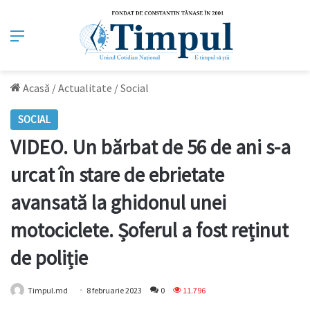
Meniu
Acasă
/
Actualitate
/
Social
SOCIAL
VIDEO. Un bărbat de 56 de ani s-a
urcat în stare de ebrietate
avansată la ghidonul unei
motociclete. Șoferul a fost reținut
de poliție
Timpul.md
8 februarie 2023
0
11.796