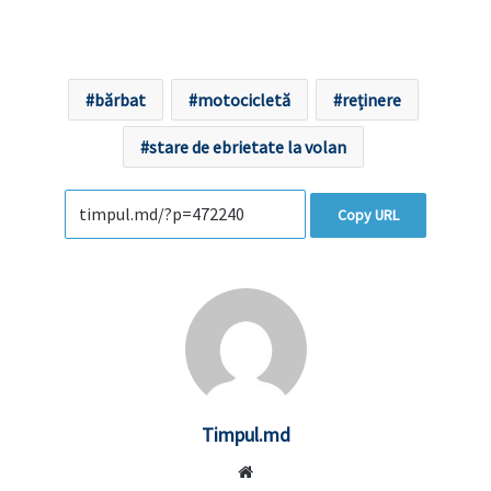
bărbat
motocicletă
reținere
stare de ebrietate la volan
Copy URL
Timpul.md
Website