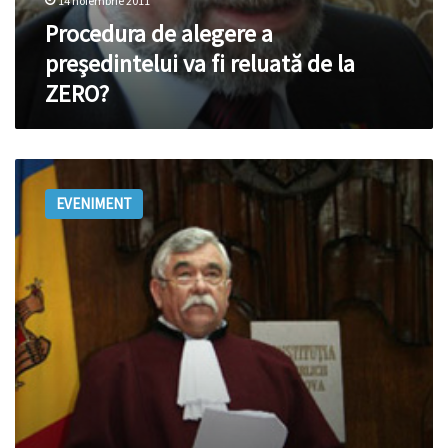
14 noiembrie 2011
Procedura de alegere a
preşedintelui va fi reluată de la
ZERO?
Şeful
statului
EVENIMENT
nu
va
fi
ales
prin
lege
organică