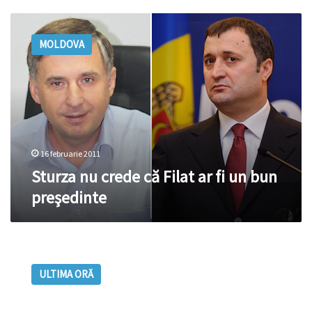
Sturza
nu
MOLDOVA
crede
că
Filat
ar
fi
un
bun
preşedinte
16 februarie 2011
Sturza nu crede că Filat ar fi un bun
preşedinte
UPDATE:
Comuniştii
ULTIMA ORĂ
cer
demisia
blocului