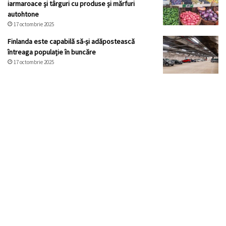
iarmaroace și târguri cu produse și mărfuri
autohtone
17 octombrie 2025
Finlanda este capabilă să-și adăpostească
întreaga populație în buncăre
17 octombrie 2025