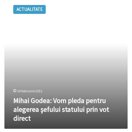
Godea:
ACTUALITATE
Vom
pleda
pentru
alegerea
şefului
statului
prin
vot
direct
16 februarie 2011
Mihai Godea: Vom pleda pentru
alegerea şefului statului prin vot
direct