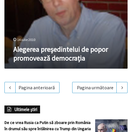
14 iulie 2010
Alegerea preşedintelui de popor
promovează democraţia
Pagina anterioară
Pagina următoare
Ultimele știri
De ce vrea Rusia ca Putin să zboare prin România
în drumul său spre întâlnirea cu Trump din Ungaria