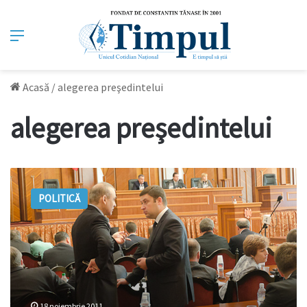
Meniu
Acasă
/
alegerea preşedintelui
alegerea preşedintelui
Alegeri
eşuate!
POLITICĂ
Ce
facem
mai
departe?
18 noiembrie 2011