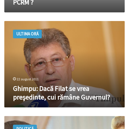
PCRM ?
PCRM
?
Ghimpu:
Dacă
ULTIMA ORĂ
Filat
se
vrea
preşedinte,
cui
rămâne
Guvernul?
22 august 2011
Ghimpu: Dacă Filat se vrea
preşedinte, cui rămâne Guvernul?
Plahotniuc
către
POLITICĂ