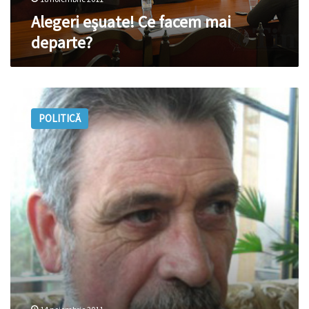
Alegeri eşuate! Ce facem mai
departe?
Procedura
de
POLITICĂ
alegere
a
preşedintelui
va
fi
reluată
de
la
ZERO?