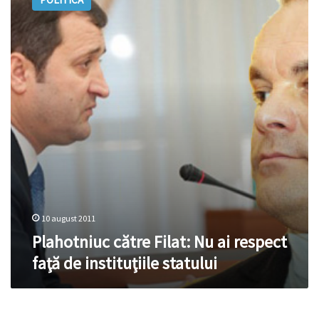
Filat:
Nu
ai
respect
faţă
de
instituţiile
statului
10 august 2011
Plahotniuc către Filat: Nu ai respect
faţă de instituţiile statului
Mihai