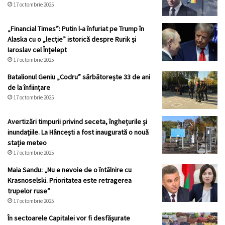
17 octombrie 2025
„Financial Times”: Putin l-a înfuriat pe Trump în
Alaska cu o „lecție” istorică despre Rurik și
Iaroslav cel Înțelept
17 octombrie 2025
Batalionul Geniu „Codru” sărbătorește 33 de ani
de la înființare
17 octombrie 2025
Avertizări timpurii privind seceta, înghețurile și
inundațiile. La Hâncești a fost inaugurată o nouă
stație meteo
17 octombrie 2025
Maia Sandu: „Nu e nevoie de o întâlnire cu
Krasnoselski. Prioritatea este retragerea
trupelor ruse”
17 octombrie 2025
În sectoarele Capitalei vor fi desfășurate