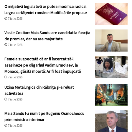
O inițiativă legislativă ar putea modifica radical
Legea cetățeniei române: Modificările propuse
7 iulie 2026
Vasile Costiuc: Maia Sandu are candidat la funcția
de premier, dar nu are majoritate
7 iulie 2026
Femeia suspectată că ar fi încercat să-l
asasineze pe oligarhul Vadim Ermolaev, la
Monaco, găsită moartă: Ar fi fost împușcată
7 iulie 2026
Uzina Metalurgică din Râbnița și-a reluat
activitatea
7 iulie 2026
Maia Sandu l-a numit pe Eugeniu Osmochescu
prim-ministru interimar
7 iulie 2026