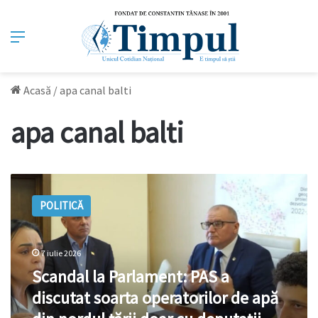
Meniu
Acasă
/
apa canal balti
apa canal balti
Scandal
la
POLITICĂ
Parlament:
PAS
a
discutat
7 iulie 2026
soarta
Scandal la Parlament: PAS a
operatorilor
discutat soarta operatorilor de apă
de
apă