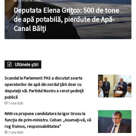
20 martie 2026
Deputata Elena Grițco: 500 de tone
de apă potabilă, pierdute de Apă-
Canal Bălți
Ultimele știri
Scandal la Parlament: PAS a discutat soarta
operatorilor de apă din nordul țării doar cu
deputații săi. Partidul Nostru a cerut ședință
publică
7 iulie 2026
MAN va propune candidatura lui Igor Grosu la
funcția de prim-ministru. Ceban: „Asumați-vă, vă
rog frumos, responsabilitatea”
7 iulie 2026