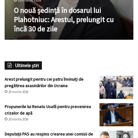
20 martie 2026
O nouă ședință în dosarul lui
Plahotniuc: Arestul, prelungit cu
încă 30 de zile
Ultimele știri
Arest prelungit pentru cei patru învinuiți de
pregătirea asasinărilor din Ucraina
20 martie 2026
Propunerile lui Renato Usatîi pentru prevenirea
crizelor de apă
20 martie 2026
Deputații PAS au respins crearea unei comisii de