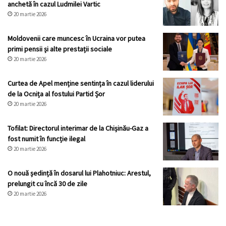
anchetă în cazul Ludmilei Vartic
20 martie 2026
Moldovenii care muncesc în Ucraina vor putea
primi pensii și alte prestații sociale
20 martie 2026
Curtea de Apel menține sentința în cazul liderului
de la Ocnița al fostului Partid Șor
20 martie 2026
Tofilat: Directorul interimar de la Chișinău-Gaz a
fost numit în funcție ilegal
20 martie 2026
O nouă ședință în dosarul lui Plahotniuc: Arestul,
prelungit cu încă 30 de zile
20 martie 2026