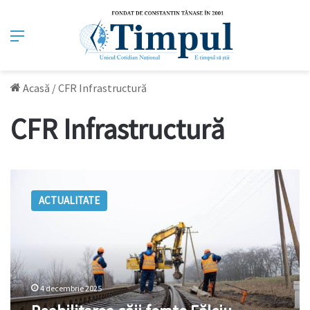
Meniu
Acasă
/
CFR Infrastructură
CFR Infrastructură
Reabilitarea
căii
ACTUALITATE
ferate
Fălciu–
Cantemir
avansează:
lucrări
finalizate
4 decembrie 2025
pe
podul