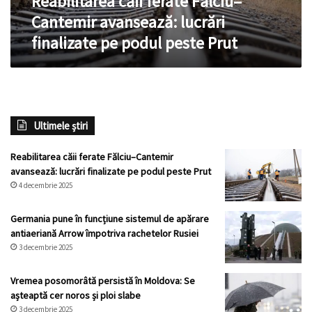
Reabilitarea căii ferate Fălciu–
peste
Cantemir avansează: lucrări
Prut
finalizate pe podul peste Prut
Ultimele știri
Reabilitarea căii ferate Fălciu–Cantemir
avansează: lucrări finalizate pe podul peste Prut
4 decembrie 2025
Germania pune în funcțiune sistemul de apărare
antiaeriană Arrow împotriva rachetelor Rusiei
3 decembrie 2025
Vremea posomorâtă persistă în Moldova: Se
așteaptă cer noros și ploi slabe
3 decembrie 2025