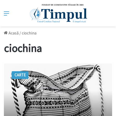
Meniu
Acasă
/
ciochina
ciochina
Dicţionar
de
CARTE
nume:
Ciochină