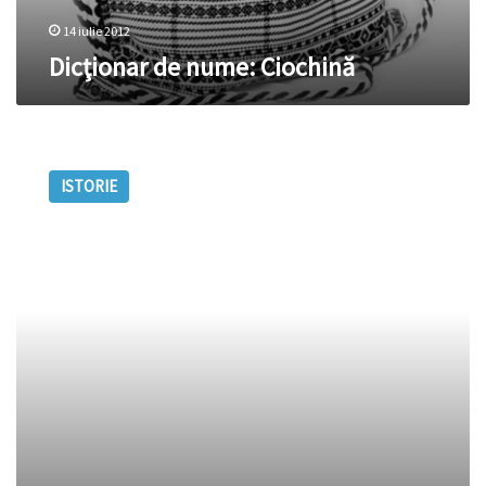
14 iulie 2012
Dicţionar de nume: Ciochină
Dicţionar
de
ISTORIE
nume:
Ciochină