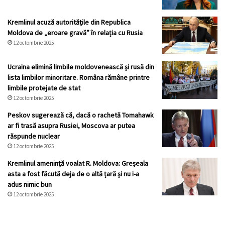
Kremlinul acuză autoritățile din Republica
Moldova de „eroare gravă” în relația cu Rusia
12 octombrie 2025
Ucraina elimină limbile moldovenească și rusă din
lista limbilor minoritare. Româna rămâne printre
limbile protejate de stat
12 octombrie 2025
Peskov sugerează că, dacă o rachetă Tomahawk
ar fi trasă asupra Rusiei, Moscova ar putea
răspunde nuclear
12 octombrie 2025
Kremlinul ameninţă voalat R. Moldova: Greșeala
asta a fost făcută deja de o altă țară și nu i-a
adus nimic bun
12 octombrie 2025