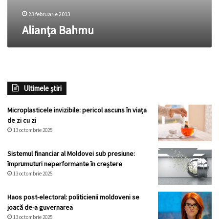
23 februarie 2013
Alianţa Bahmu
Ultimele știri
Microplasticele invizibile: pericol ascuns în viața
de zi cu zi
13 octombrie 2025
Sistemul financiar al Moldovei sub presiune:
împrumuturi neperformante în creștere
13 octombrie 2025
Haos post-electoral: politicienii moldoveni se
joacă de-a guvernarea
13 octombrie 2025