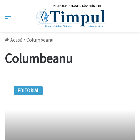
Meniu
Acasă
/
Columbeanu
Columbeanu
Alianţa
Bahmu
EDITORIAL