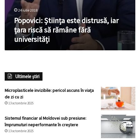
24 iulie 2018
Popovici: Știința este distrusă, iar
țara riscă să rămâne fără
universități
Ultimele știri
Microplasticele invizibile: pericol ascuns în viața
de zi cu zi
13 octombrie 2025
Sistemul financiar al Moldovei sub presiune:
împrumuturi neperformante în creștere
13 octombrie 2025