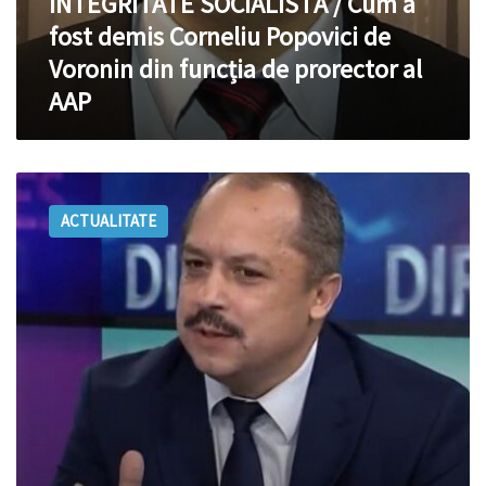
INTEGRITATE SOCIALISTĂ / Cum a
al
AAP
fost demis Corneliu Popovici de
Voronin din funcția de prorector al
AAP
Popovici:
Știința
ACTUALITATE
este
distrusă,
iar
țara
riscă
să
rămâne
fără
universități