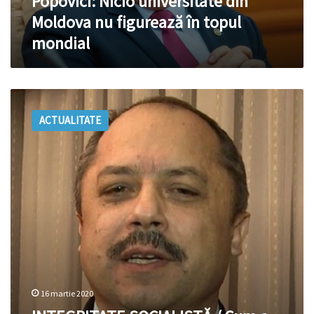
Popovici: Nicio universitate din
Moldova nu figurează în topul
mondial
INTEGRITATE
SOCIALISTĂ
ACTUALITATE
/
Cum
a
fost
demis
Corneliu
Popovici
de
Voronin
din
funcția
de
16 martie 2020
prorector