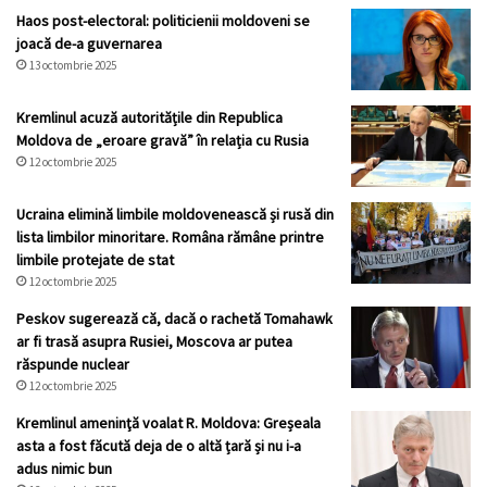
Haos post-electoral: politicienii moldoveni se
joacă de-a guvernarea
13 octombrie 2025
Kremlinul acuză autoritățile din Republica
Moldova de „eroare gravă” în relația cu Rusia
12 octombrie 2025
Ucraina elimină limbile moldovenească și rusă din
lista limbilor minoritare. Româna rămâne printre
limbile protejate de stat
12 octombrie 2025
Peskov sugerează că, dacă o rachetă Tomahawk
ar fi trasă asupra Rusiei, Moscova ar putea
răspunde nuclear
12 octombrie 2025
Kremlinul ameninţă voalat R. Moldova: Greșeala
asta a fost făcută deja de o altă țară și nu i-a
adus nimic bun