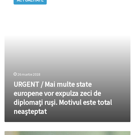
Mai
multe
state
europene
vor
expulza
zeci
de
diplomați
ruși.
Motivul
este
26 martie 2018
total
URGENT / Mai multe state
neașteptat
europene vor expulza zeci de
diplomați ruși. Motivul este total
neașteptat
CIFRA