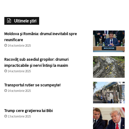
Ultimele știri
Moldova și România: drumul inevitabil spre
reunificare
14 octombrie 2025
Racovăț sub asediul gropilor: drumuri
impracticabile și nervi întinși la maxim
14 octombrie 2025
Transportul rutier se scumpește!
14 octombrie 2025
Trump cere grațierea lui Bibi
13 octombrie 2025