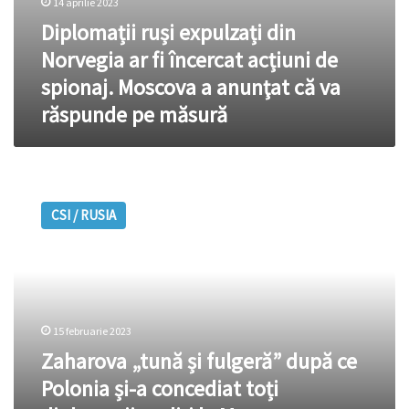
14 aprilie 2023
că
Diplomații ruși expulzați din
va
răspunde
Norvegia ar fi încercat acțiuni de
pe
spionaj. Moscova a anunţat că va
măsură
răspunde pe măsură
Zaharova
„tună
CSI / RUSIA
și
fulgeră”
după
ce
Polonia
și-
15 februarie 2023
a
concediat
Zaharova „tună și fulgeră” după ce
toți
Polonia și-a concediat toți
diplomații