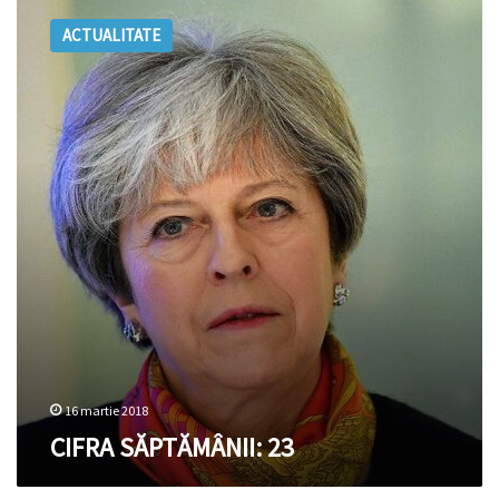
SĂPTĂMÂNII:
ACTUALITATE
23
16 martie 2018
CIFRA SĂPTĂMÂNII: 23