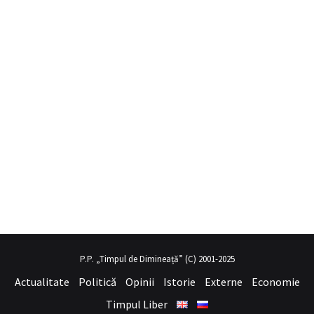
bil porno
hayalini kurduğu seksi kadının üvey annesi gibi
sex hikay
P.P. „Timpul de Dimineață” (C) 2001-2025
Actualitate
Politică
Opinii
Istorie
Externe
Economie
Timpul Liber