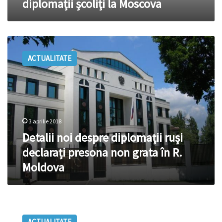
diplomații școliți la Moscova
școliți
la
Moscova
Detalii
noi
ACTUALITATE
despre
diplomații
ruși
declarați
presona
non
3 aprilie 2018
grata
în
Detalii noi despre diplomații ruși
R.
declarați presona non grata în R.
Moldova
Moldova
URGENT
/
ACTUALITATE