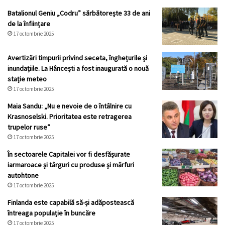
Batalionul Geniu „Codru” sărbătorește 33 de ani
de la înființare
17 octombrie 2025
Avertizări timpurii privind seceta, înghețurile și
inundațiile. La Hâncești a fost inaugurată o nouă
stație meteo
17 octombrie 2025
Maia Sandu: „Nu e nevoie de o întâlnire cu
Krasnoselski. Prioritatea este retragerea
trupelor ruse”
17 octombrie 2025
În sectoarele Capitalei vor fi desfășurate
iarmaroace și târguri cu produse și mărfuri
autohtone
17 octombrie 2025
Finlanda este capabilă să-și adăpostească
întreaga populație în buncăre
17 octombrie 2025