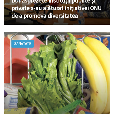
Douăsprezece instituții publice şi
de
private s-au alăturat inițiativei ONU
a
de a promova diversitatea
promova
diversitatea
Minusurile
alimentaţiei
SĂNĂTATE
moderne