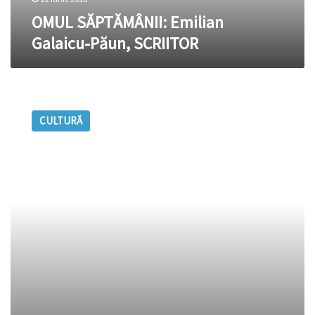
OMUL SĂPTĂMÂNII: Emilian
Galaicu-Păun, SCRIITOR
Emilian
Galaicu-
CULTURĂ
Păun:
„Vreau
să
scriu
o
cu
totul
altă
poezie…”