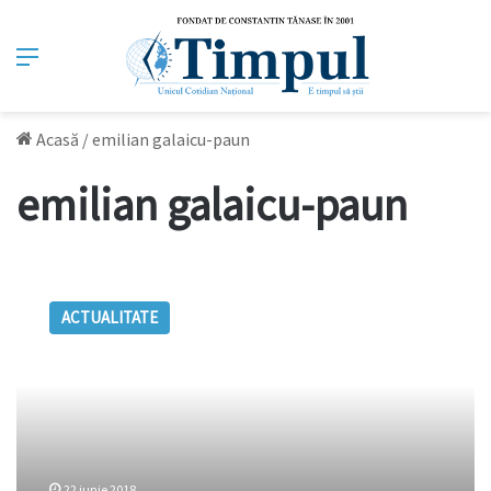
Meniu
Acasă
/
emilian galaicu-paun
emilian galaicu-paun
OMUL
SĂPTĂMÂNII:
ACTUALITATE
Emilian
Galaicu-
Păun,
SCRIITOR
22 iunie 2018