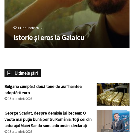
14 ianuarie 2012
Istorie şi eros la Galaicu
Ultimele știri
Bulgaria cumpără două tone de aur înaintea
adoptării euro
13 octombrie 2025
George Scarlat, despre demisia lui Recean: O
veste mai puțin bună pentru România. Toți cei din
anturajul Maiei Sandu sunt antiromâni declarați
13 octombrie 2025