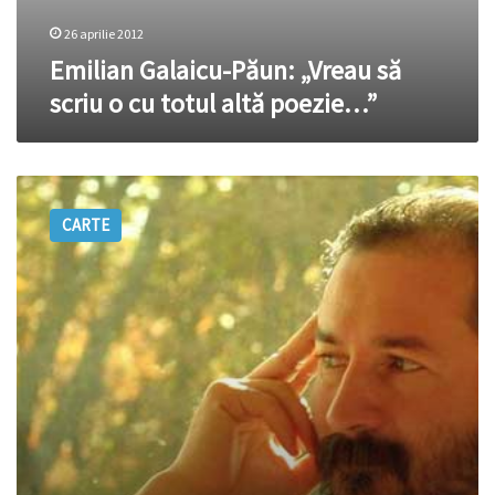
26 aprilie 2012
Emilian Galaicu-Păun: „Vreau să
scriu o cu totul altă poezie…”
Istorie
şi
CARTE
eros
la
Galaicu