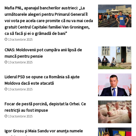
Mafia PNL, apanajul bancherilor austrieci: „La
următoarele alegeri pentru Primarul General îl
voi vota pe acela care promite că nu va mai ceda
gratuit Centrul Capitalei familiei Van Groningen,
ca să facă și ei o grămadă de bani”
13 octombrie 2025
CNAS: Moldovenii pot cumpăra anii lipsă de
muncă pentru pensie
13 octombrie 2025
Liderul PSD se opune ca România să ajute
Moldova dacă este atacată
13 octombrie 2025
Focar de pestă porcină, depistat la Orhei. Ce
restricții au fost impuse
13 octombrie 2025
Igor Grosu și Maia Sandu vor anunța numele