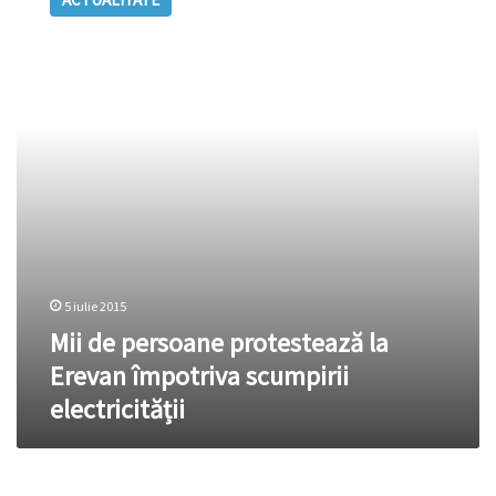
persoane
protestează
la
Erevan
împotriva
scumpirii
electricității
5 iulie 2015
Mii de persoane protestează la
Erevan împotriva scumpirii
electricității
(ARMENIA