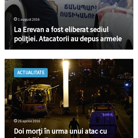
1 august 2016
La Erevan a fost eliberat sediul
poliției. Atacatorii au depus armele
Doi
morți
ACTUALITATE
în
urma
unui
atac
cu
bombă
la
Erevan
26 aprilie 2016
Doi morți în urma unui atac cu