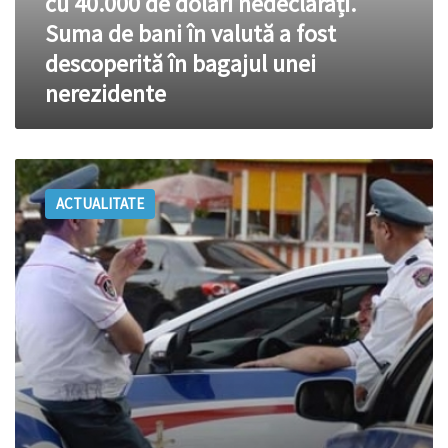
cu 40.000 de dolari nedeclarați.
fost
descoperită
Suma de bani în valută a fost
în
descoperită în bagajul unei
bagajul
unei
nerezidente
nerezidente
La
Erevan
ACTUALITATE
a
fost
eliberat
sediul
poliției.
Atacatorii
au
depus
armele