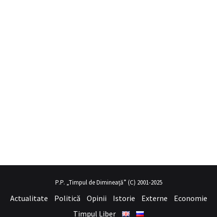
il porno
hayalini kurduğu seksi kadının üvey annesi gibi
sex hikaye
P.P. „Timpul de Dimineață” (C) 2001-2025
Actualitate
Politică
Opinii
Istorie
Externe
Economie
Timpul Liber