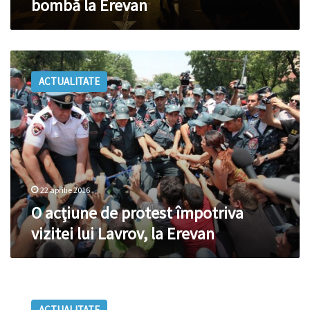
bombă la Erevan
O
acţiune
ACTUALITATE
de
protest
împotriva
vizitei
lui
Lavrov,
la
Erevan
22 aprilie 2016
O acţiune de protest împotriva
vizitei lui Lavrov, la Erevan
Mii
de
ACTUALITATE