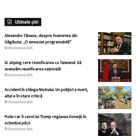
Ultimele știri
Alexandru Tănase, despre foametea din
Găgăuzia: „O amnezie programabilă”
19 octombrie 2025
Xi Jinping cere reunificarea cu Taiwanul: Să
avansăm reunificarea națională
19 octombrie 2025
Accident în stânga Nistrului: Un polițist a murit,
altul e în stare critică
19 octombrie 2025
Putin i-ar fi cerut lui Trump regiunea Donețk în
schimbul păcii
19 octombrie 2025