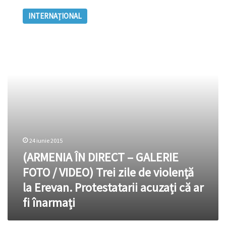
ÎN
INTERNAȚIONAL
DIRECT
–
GALERIE
FOTO
/
VIDEO)
Trei
zile
de
violență
la
Erevan.
24 iunie 2015
Protestatarii
(ARMENIA ÎN DIRECT – GALERIE
acuzați
că
FOTO / VIDEO) Trei zile de violență
ar
la Erevan. Protestatarii acuzați că ar
fi
înarmați
fi înarmați