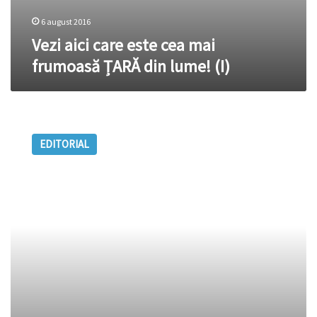
6 august 2016
Vezi aici care este cea mai
frumoasă ȚARĂ din lume! (I)
Vă
așteptăm
EDITORIAL
în
România,
adică
acasă!