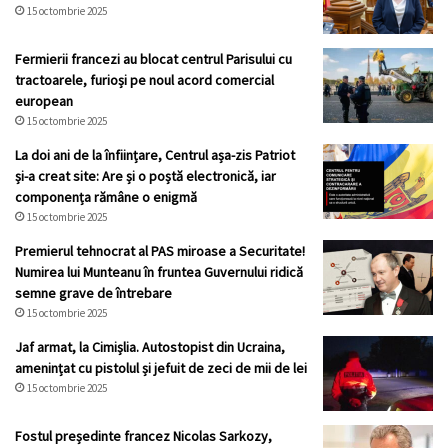
15 octombrie 2025
Fermierii francezi au blocat centrul Parisului cu
tractoarele, furioși pe noul acord comercial
european
15 octombrie 2025
La doi ani de la înființare, Centrul așa-zis Patriot
și-a creat site: Are și o poștă electronică, iar
componența rămâne o enigmă
15 octombrie 2025
Premierul tehnocrat al PAS miroase a Securitate!
Numirea lui Munteanu în fruntea Guvernului ridică
semne grave de întrebare
15 octombrie 2025
Jaf armat, la Cimișlia. Autostopist din Ucraina,
amenințat cu pistolul și jefuit de zeci de mii de lei
15 octombrie 2025
Fostul președinte francez Nicolas Sarkozy,