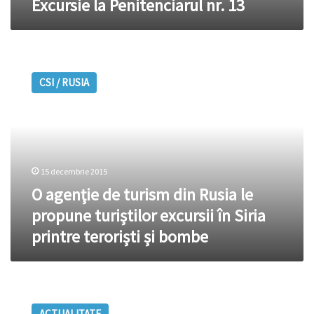
Excursie la Penitenciarul nr. 13
O
agenţie
CSI / RUSIA
de
turism
din
Rusia
le
propune
15 decembrie 2015
turiștilor
excursii
O agenţie de turism din Rusia le
în
propune turiștilor excursii în Siria
Siria
printre teroriști și bombe
printre
teroriști
și
bombe
Excursii
în
ACTUALITATE