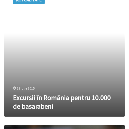
România
pentru
10.000
de
basarabeni
29 iulie 2015
Excursii în România pentru 10.000
de basarabeni
Radio