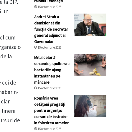
 la DIP.
raionul Telenești
15 octombrie 2025
ă un
Andrei Strah a
demisionat din
funcția de secretar
general adjunct al
 fel cum
Guvernului
rganiza o
15 octombrie 2025
 de la
Mitul celor 5
secunde, spulberat:
bacteriile ajung
instantaneu pe
 cei de
mâncare
15 octombrie 2025
 habar n-
România vrea
 clar
cetățeni pregătiți
tinerii
pentru urgențe:
cursuri de instruire
cursuri de
în folosirea armelor
15 octombrie 2025