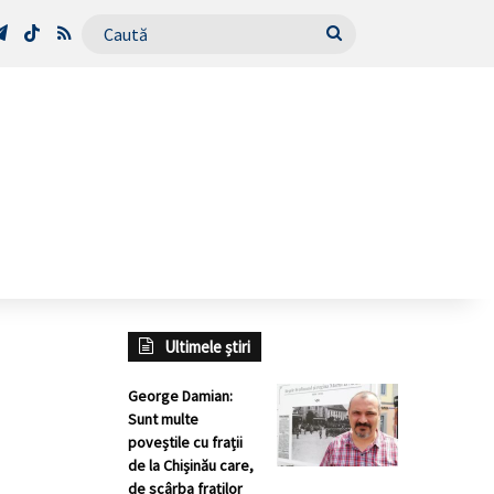
Tube
Telegram
TikTok
RSS
Caută
Ultimele știri
George Damian:
Sunt multe
poveștile cu frații
de la Chișinău care,
de scârba fraților