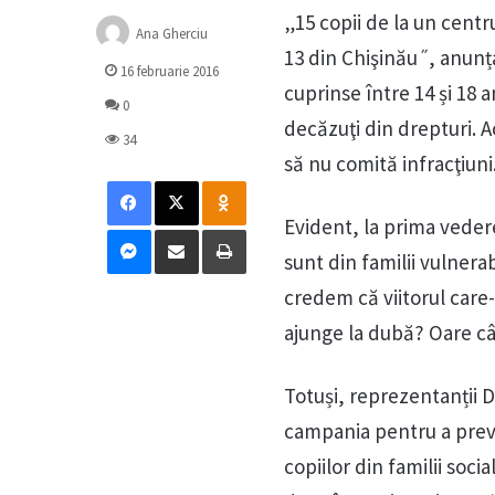
„15 copii de la un centr
Ana Gherciu
13 din Chişinău˝, anunța
16 februarie 2016
cuprinse între 14 și 18 a
0
decăzuţi din drepturi. Ac
34
să nu comită infracţiuni. 
Facebook
X
Odnoklassniki
Evident, la prima veder
Messenger
Distribuie prin mail
Tipărește
sunt din familii vulnera
credem că viitorul care-
ajunge la dubă? Oare c
Totuși, reprezentanții D
campania pentru a preve
copiilor din familii soci