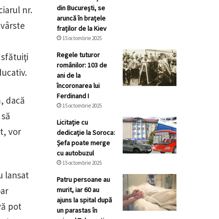
din București, se
iarul nr.
aruncă în brațele
 vârste
fraților de la Kiev
15 octombrie 2025
Regele tuturor
sfătuiţi
românilor: 103 de
ducativ.
ani de la
încoronarea lui
Ferdinand I
m, dacă
15 octombrie 2025
 să
Licitație cu
t, vor
dedicație la Soroca:
Șefa poate merge
cu autobuzul
15 octombrie 2025
u lansat
Patru persoane au
oar
murit, iar 60 au
ajuns la spital după
vă pot
un parastas în