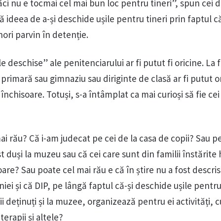
ci nu e tocmai cel mai bun loc pentru tineri”, spun cei de
 ideea de a-și deschide ușile pentru tineri prin faptul c
ori parvin în detenție.
le deschise” ale penitenciarului ar fi putut fi oricine. La
 primară sau gimnaziu sau diriginte de clasă ar fi putut o
nchisoare. Totuși, s-a întâmplat ca mai curioși să fie cei
i rău? Că i-am judecat pe cei de la casa de copii? Sau pe
st duși la muzeu sau că cei care sunt din familii înstărite
are? Sau poate cel mai rău e că în știre nu a fost descris
ei și că DIP, pe lângă faptul că-și deschide ușile pentru 
ii deținuți și la muzee, organizează pentru ei activități, 
erapii și altele?