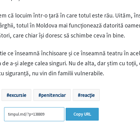
 că locuim într-o țară în care totul este rău. Uităm, în
pârghii, totul în Moldova mai funcționează datorită oame
ători, care chiar își doresc să schimbe ceva în bine.
știe ce înseamnă închisoare și ce înseamnă teatru în acel
e a-și alege calea singuri. Nu de alta, dar știm cu toții, 
cu siguranță, nu vin din familii vulnerabile.
excursie
penitenciar
reacție
Copy URL