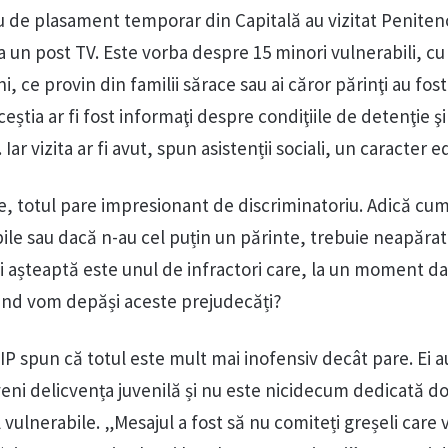
u de plasament temporar din Capitală au vizitat Penitenc
 un post TV. Este vorba despre 15 minori vulnerabili, cu
ni, ce provin din familii sărace sau ai căror părinţi au fost
eștia ar fi fost informaţi despre condiţiile de detenţie şi 
Iar vizita ar fi avut, spun asistenții sociali, un caracter e
e, totul pare impresionant de discriminatoriu. Adică cu
bile sau dacă n-au cel puțin un părinte, trebuie neapărat
i așteaptă este unul de infractori care, la un moment da
ând vom depăși aceste prejudecăți?
IP spun că totul este mult mai inofensiv decât pare. Ei a
ni delicvența juvenilă și nu este nicidecum dedicată d
al vulnerabile. „Mesajul a fost să nu comiteți greșeli care 