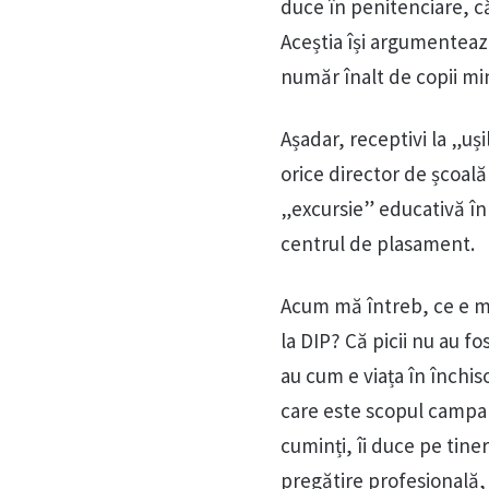
duce în penitenciare, că
Aceștia își argumentează
număr înalt de copii min
Așadar, receptivi la „uși
orice director de școală
„excursie” educativă în î
centrul de plasament.
Acum mă întreb, ce e ma
la DIP? Că picii nu au fo
au cum e viața în închiso
care este scopul campani
cuminți, îi duce pe tiner
pregătire profesională, t