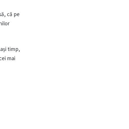
să, că pe
nilor
ași timp,
cei mai