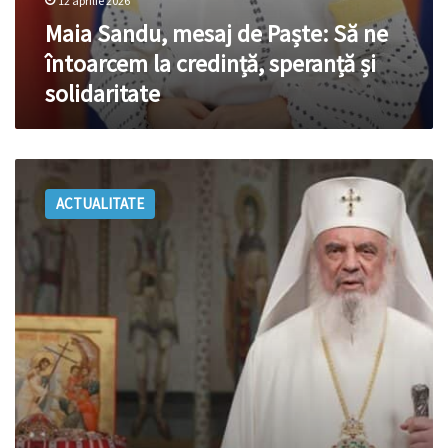
12 aprilie 2026
Maia Sandu, mesaj de Paște: Să ne
întoarcem la credință, speranță și
solidaritate
VIDEO |
Patriarhul
ACTUALITATE
Daniel
de
Sfintele
Paști:
Să
arătăm
bucuria
Învierii
şi
să
ne
rugăm