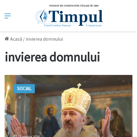
Meniu
Acasă
/
invierea domnului
invierea domnului
Mitropolitul
Petru:
SOCIAL
Bucuria
Învierii
trebuie
păstrată
prin
rugăciune
12 aprilie 2026