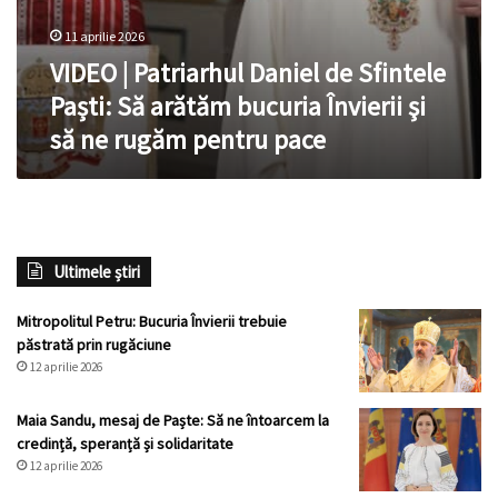
pentru
pace
11 aprilie 2026
VIDEO | Patriarhul Daniel de Sfintele
Paști: Să arătăm bucuria Învierii şi
să ne rugăm pentru pace
Ultimele știri
Mitropolitul Petru: Bucuria Învierii trebuie
păstrată prin rugăciune
12 aprilie 2026
Maia Sandu, mesaj de Paște: Să ne întoarcem la
credință, speranță și solidaritate
12 aprilie 2026