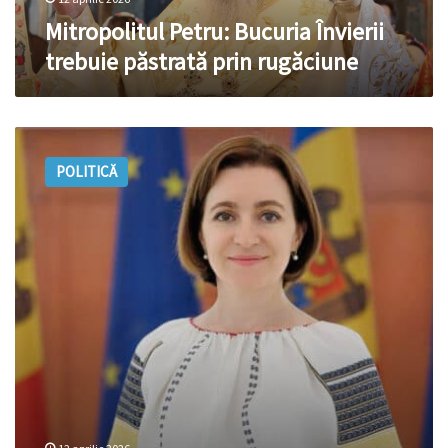
Mitropolitul Petru: Bucuria Învierii
trebuie păstrată prin rugăciune
Maia
Sandu,
POLITICĂ
mesaj
de
Paște:
Să
ne
întoarcem
la
credință,
speranță
și
solidaritate