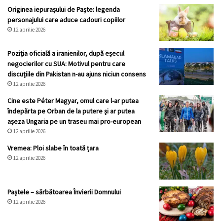
Originea iepurașului de Paște: legenda
personajului care aduce cadouri copiilor
12 aprilie 2026
Poziția oficială a iranienilor, după eșecul
negocierilor cu SUA: Motivul pentru care
discuțiile din Pakistan n-au ajuns niciun consens
12 aprilie 2026
Cine este Péter Magyar, omul care l-ar putea
îndepărta pe Orban de la putere și ar putea
așeza Ungaria pe un traseu mai pro-european
12 aprilie 2026
Vremea: Ploi slabe în toată țara
12 aprilie 2026
Paștele – sărbătoarea Învierii Domnului
12 aprilie 2026