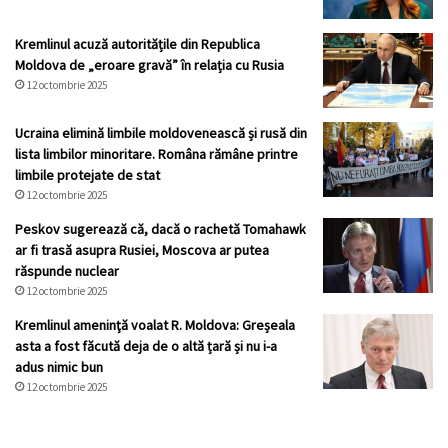
Kremlinul acuză autoritățile din Republica
Moldova de „eroare gravă” în relația cu Rusia
12 octombrie 2025
Ucraina elimină limbile moldovenească și rusă din
lista limbilor minoritare. Româna rămâne printre
limbile protejate de stat
12 octombrie 2025
Peskov sugerează că, dacă o rachetă Tomahawk
ar fi trasă asupra Rusiei, Moscova ar putea
răspunde nuclear
12 octombrie 2025
Kremlinul ameninţă voalat R. Moldova: Greșeala
asta a fost făcută deja de o altă țară și nu i-a
adus nimic bun
12 octombrie 2025