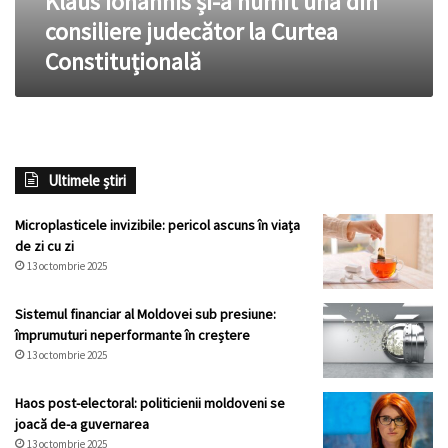
Klaus Iohannis și-a numit una din
Curtea
consiliere judecător la Curtea
Constituțională
Constituțională
Ultimele știri
Microplasticele invizibile: pericol ascuns în viața
de zi cu zi
13 octombrie 2025
Sistemul financiar al Moldovei sub presiune:
împrumuturi neperformante în creștere
13 octombrie 2025
Haos post-electoral: politicienii moldoveni se
joacă de-a guvernarea
13 octombrie 2025