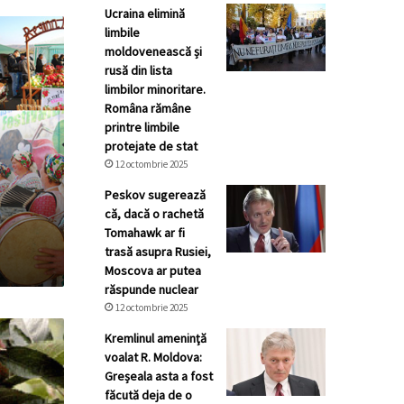
Ucraina elimină
limbile
moldovenească și
rusă din lista
limbilor minoritare.
Româna rămâne
printre limbile
protejate de stat
12 octombrie 2025
Peskov sugerează
că, dacă o rachetă
Tomahawk ar fi
trasă asupra Rusiei,
Moscova ar putea
răspunde nuclear
12 octombrie 2025
Kremlinul ameninţă
voalat R. Moldova:
Greșeala asta a fost
făcută deja de o