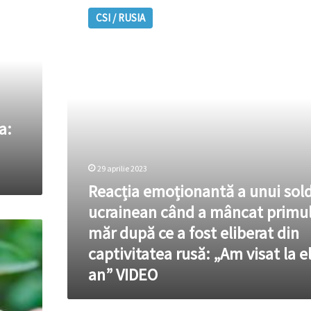
emoționantă
CSI / RUSIA
a
unui
soldat
ucrainean
când
a
mâncat
primul
a:
măr
după
ce
29 aprilie 2023
a
Reacția emoționantă a unui sol
fost
ucrainean când a mâncat primu
eliberat
din
măr după ce a fost eliberat din
captivitatea
captivitatea rusă: „Am visat la e
rusă:
„Am
an” VIDEO
visat
la