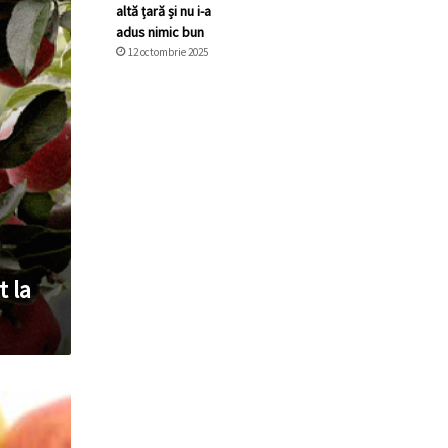
altă țară și nu i-a
adus nimic bun
12 octombrie 2025
t la