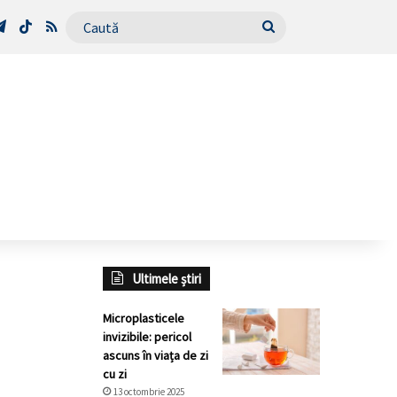
Tube
Telegram
TikTok
RSS
Caută
Ultimele știri
Microplasticele
invizibile: pericol
ascuns în viața de zi
cu zi
13 octombrie 2025