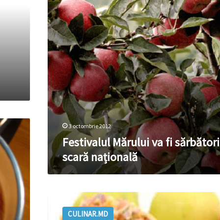
la
scară
națională
3 octombrie 2012
Festivalul Mărului va fi sărbători
scară națională
Salată
de
CULINAR.MD
pui