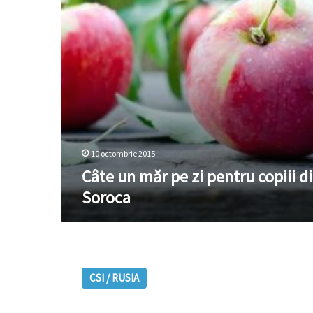
copiii
din
Soroca
10 octombrie 2015
Câte un măr pe zi pentru copiii d
Soroca
Poroşenko
a
CSI / RUSIA
mâncat
„un
măr