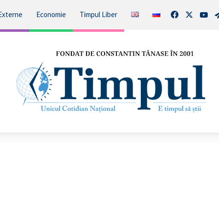
Facebook
X
You
Externe
Economie
Timpul Liber
Reacția