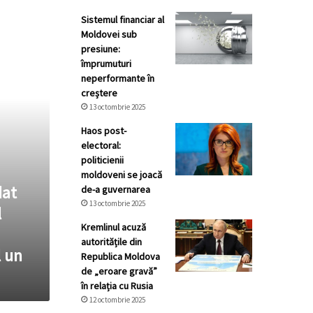
Sistemul financiar al
Moldovei sub
presiune:
împrumuturi
neperformante în
creștere
13 octombrie 2025
Haos post-
electoral:
politicienii
moldoveni se joacă
dat
de-a guvernarea
13 octombrie 2025
l
Kremlinul acuză
autoritățile din
l un
Republica Moldova
de „eroare gravă”
în relația cu Rusia
12 octombrie 2025