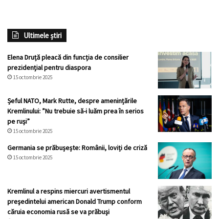
Ultimele știri
Elena Druță pleacă din funcția de consilier
prezidențial pentru diaspora
15 octombrie 2025
Șeful NATO, Mark Rutte, despre amenințările
Kremlinului: ”Nu trebuie să-i luăm prea în serios
pe ruși”
15 octombrie 2025
Germania se prăbușește: Românii, loviți de criză
15 octombrie 2025
Kremlinul a respins miercuri avertismentul
preşedintelui american Donald Trump conform
căruia economia rusă se va prăbuşi