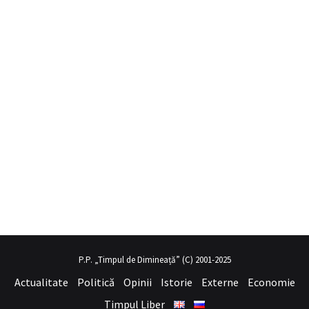
bil porno
hayalini kurduğu seksi kadının üvey annesi gibi
sex hikay
P.P. „Timpul de Dimineață” (C) 2001-2025
Actualitate
Politică
Opinii
Istorie
Externe
Economie
Timpul Liber