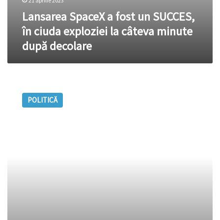
21 aprilie 2023
Lansarea SpaceX a fost un SUCCES,
în ciuda exploziei la câteva minute
după decolare
VIDEO.
Zaharova,
POLITICĂ
cosmosul,
Tesla,
Musk
și
guvernarea
din
Moldova.
Care
e
legătura?