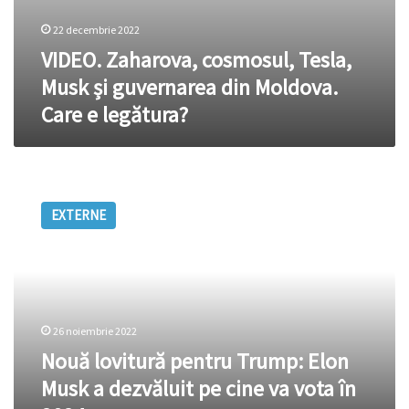
22 decembrie 2022
VIDEO. Zaharova, cosmosul, Tesla,
Musk și guvernarea din Moldova.
Care e legătura?
Nouă
lovitură
EXTERNE
pentru
Trump:
Elon
Musk
a
dezvăluit
26 noiembrie 2022
pe
cine
Nouă lovitură pentru Trump: Elon
va
Musk a dezvăluit pe cine va vota în
vota