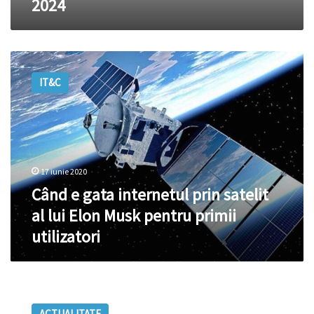
2024
în
2024
Când
e
IT&C
gata
internetul
prin
satelit
al
lui
17 iunie 2020
Elon
Musk
Când e gata internetul prin satelit
pentru
al lui Elon Musk pentru primii
primii
utilizatori
utilizatori
Elon
Musk
ACTUALITATE