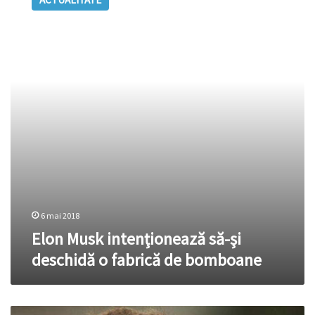
intenționează
să-
şi
deschidă
o
fabrică
de
bomboane
6 mai 2018
Elon Musk intenționează să-şi
deschidă o fabrică de bomboane
Elon