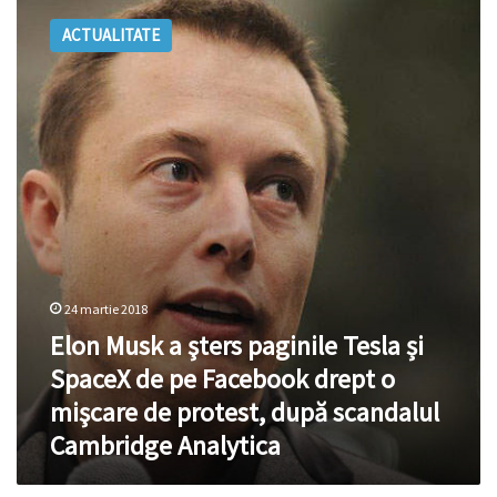
Musk
ACTUALITATE
a
şters
paginile
Tesla
și
SpaceX
de
pe
Facebook
drept
o
mişcare
24 martie 2018
de
Elon Musk a şters paginile Tesla și
protest,
după
SpaceX de pe Facebook drept o
scandalul
mişcare de protest, după scandalul
Cambridge
Analytica
Cambridge Analytica