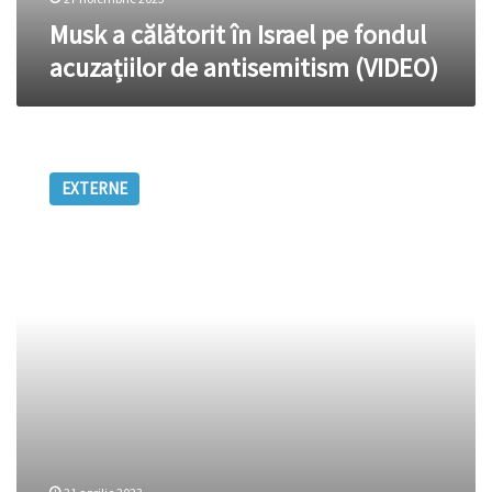
(VIDEO)
Musk a călătorit în Israel pe fondul
acuzațiilor de antisemitism (VIDEO)
Lansarea
SpaceX
EXTERNE
a
fost
un
SUCCES,
în
ciuda
exploziei
la
câteva
minute
după
decolare