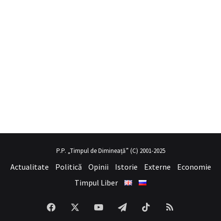
a
mobil porno
hayalini kurduğu seksi kadının üvey annesi gibi
sex hi
P.P. „Timpul de Dimineață” (C) 2001-2025
Actualitate
Politică
Opinii
Istorie
Externe
Economie
Timpul Liber
Facebook
X
YouTube
Telegram
TikTok
RSS