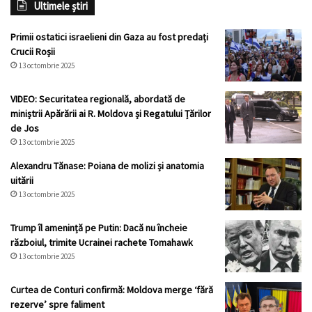
Ultimele știri
Primii ostatici israelieni din Gaza au fost predați
Crucii Roșii
13 octombrie 2025
VIDEO: Securitatea regională, abordată de
miniștrii Apărării ai R. Moldova și Regatului Țărilor
de Jos
13 octombrie 2025
Alexandru Tănase: Poiana de molizi și anatomia
uitării
13 octombrie 2025
Trump îl amenință pe Putin: Dacă nu încheie
războiul, trimite Ucrainei rachete Tomahawk
13 octombrie 2025
Curtea de Conturi confirmă: Moldova merge ‘fără
rezerve’ spre faliment