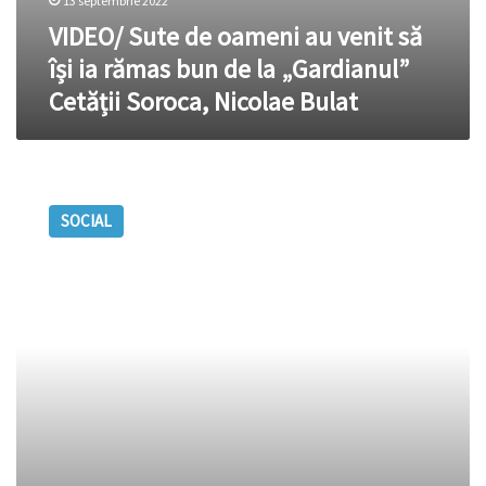
Soroca,
13 septembrie 2022
Nicolae
VIDEO/ Sute de oameni au venit să
Bulat
își ia rămas bun de la „Gardianul”
Cetății Soroca, Nicolae Bulat
Astăzi,
muzeograful
SOCIAL
Nicolae
Bulat,
petrecut
pe
ultimul
drum