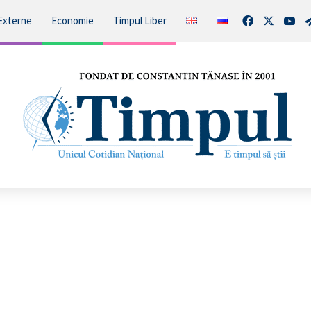
Facebook
X
You
Externe
Economie
Timpul Liber
Oamenii