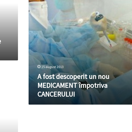
MEDICAMENT
împotriva
CANCERULUI
e
15 august 2013
A fost descoperit un nou
MEDICAMENT împotriva
CANCERULUI