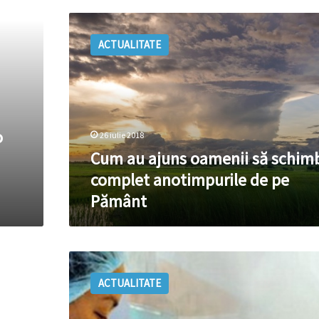
ani
Cum
au
ACTUALITATE
ajuns
oamenii
să
schimbe
complet
anotimpurile
o
26 iulie 2018
de
pe
Cum au ajuns oamenii să schim
Pământ
complet anotimpurile de pe
Pământ
A
fost
ACTUALITATE
descoperit
un
nou