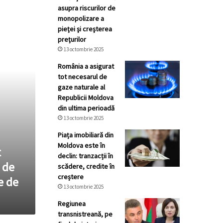
asupra riscurilor de
monopolizare a
pieţei şi creşterea
preţurilor
13 octombrie 2025
România a asigurat
tot necesarul de
gaze naturale al
Republicii Moldova
din ultima perioadă
13 octombrie 2025
Piața imobiliară din
Moldova este în
t
declin: tranzacții în
 de
scădere, credite în
creștere
e de
13 octombrie 2025
Regiunea
transnistreană, pe