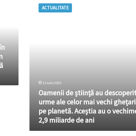
de
ACTUALITATE
știință
au
descoperit
urme
ale
celor
în
mai
vechi
m
ghețari
nă
de
pe
planetă.
12 iulie 2023
Aceștia
Oamenii de știință au descoperi
au
o
urme ale celor mai vechi ghețari
vechime
pe planetă. Aceștia au o vechim
de
2,9
2,9 miliarde de ani
miliarde
de