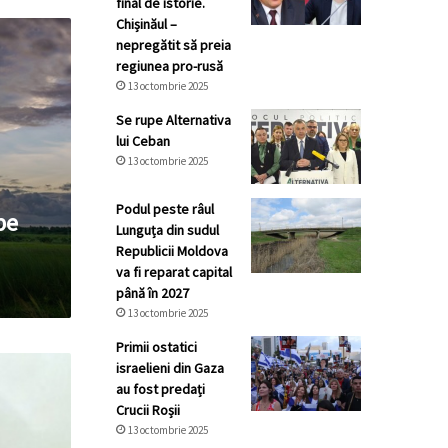
final de istorie.
Chișinăul –
nepregătit să preia
regiunea pro-rusă
13 octombrie 2025
Se rupe Alternativa
lui Ceban
13 octombrie 2025
Podul peste râul
be
Lunguța din sudul
Republicii Moldova
va fi reparat capital
până în 2027
13 octombrie 2025
Primii ostatici
israelieni din Gaza
au fost predați
Crucii Roșii
13 octombrie 2025