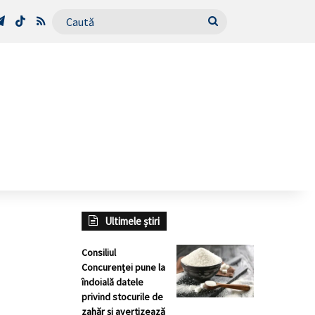
Tube
Telegram
TikTok
RSS
Caută
Ultimele știri
Consiliul
Concurenței pune la
îndoială datele
privind stocurile de
zahăr şi avertizează