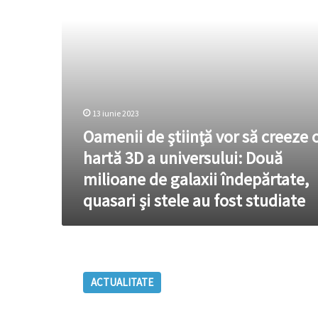
o
hartă
3D
a
universului:
Două
milioane
de
13 iunie 2023
galaxii
Oamenii de ştiinţă vor să creeze 
îndepărtate,
quasari
hartă 3D a universului: Două
și
milioane de galaxii îndepărtate,
stele
au
quasari și stele au fost studiate
fost
studiate
Unde
a
ACTUALITATE
apărut
viața
pe