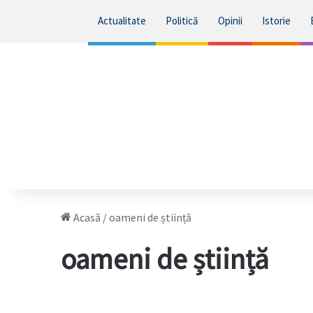
Actualitate
Politică
Opinii
Istorie
Acasă
/
oameni de știință
oameni de știință
Oamenii