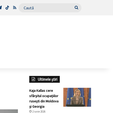
Tube
Telegram
TikTok
RSS
Caută
Ultimele știri
Kaja Kallas cere
sfârșitul ocupațiilor
rusești din Moldova
și Georgia
2 iunie 2026