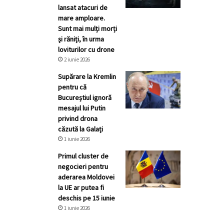
lansat atacuri de
mare amploare.
Sunt mai mulți morți
și răniți, în urma
loviturilor cu drone
2 iunie 2026
Supărare la Kremlin
pentru că
Bucureștiul ignoră
mesajul lui Putin
privind drona
căzută la Galați
1 iunie 2026
Primul cluster de
negocieri pentru
aderarea Moldovei
la UE ar putea fi
deschis pe 15 iunie
1 iunie 2026