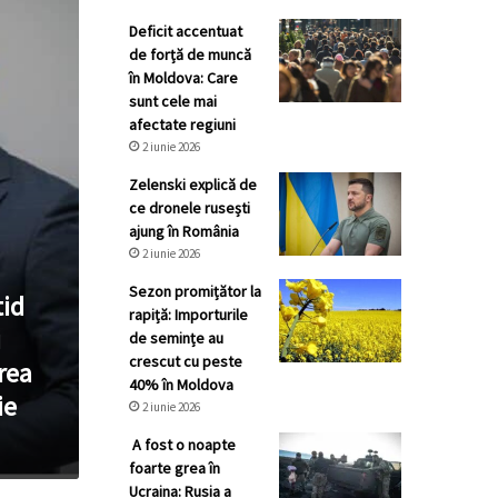
Deficit accentuat
de forță de muncă
în Moldova: Care
sunt cele mai
afectate regiuni
2 iunie 2026
Zelenski explică de
ce dronele rusești
ajung în România
2 iunie 2026
Sezon promițător la
tid
rapiță: Importurile
i
de semințe au
crescut cu peste
rea
40% în Moldova
ie
2 iunie 2026
A fost o noapte
foarte grea în
Ucraina: Rusia a