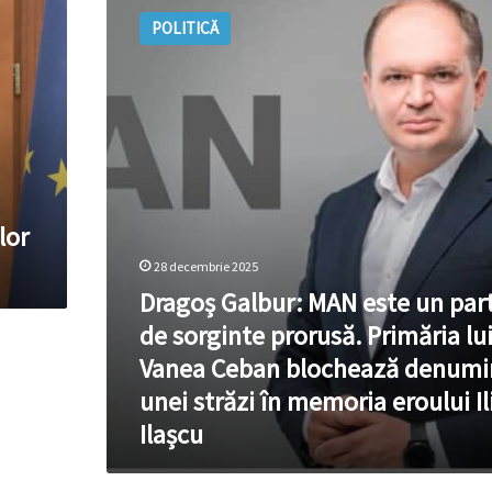
Galbur:
POLITICĂ
MAN
este
un
partid
de
sorginte
prorusă.
Primăria
lui
lor
Vanea
Ceban
28 decembrie 2025
blochează
Dragoș Galbur: MAN este un par
denumirea
de sorginte prorusă. Primăria lu
unei
străzi
Vanea Ceban blochează denumi
în
unei străzi în memoria eroului Il
memoria
eroului
Ilașcu
Ilie
Ilașcu