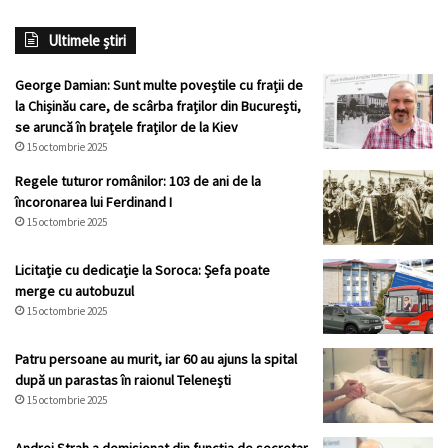
Ultimele știri
George Damian: Sunt multe poveștile cu frații de
la Chișinău care, de scârba fraților din București,
se aruncă în brațele fraților de la Kiev
15 octombrie 2025
Regele tuturor românilor: 103 de ani de la
încoronarea lui Ferdinand I
15 octombrie 2025
Licitație cu dedicație la Soroca: Șefa poate
merge cu autobuzul
15 octombrie 2025
Patru persoane au murit, iar 60 au ajuns la spital
după un parastas în raionul Telenești
15 octombrie 2025