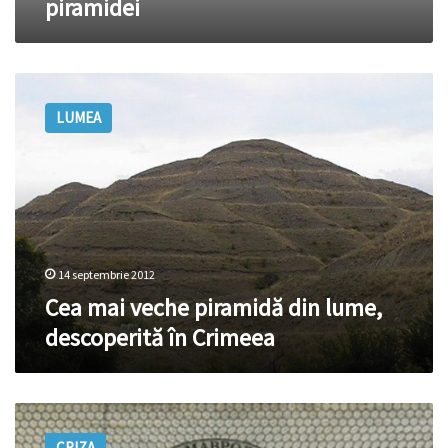
piramidei
piramidei
Cea
mai
LUMEA
veche
piramidă
din
lume,
descoperită
în
Crimeea
14 septembrie 2012
Cea mai veche piramidă din lume,
descoperită în Crimeea
Creatorul
celui
CRIZA