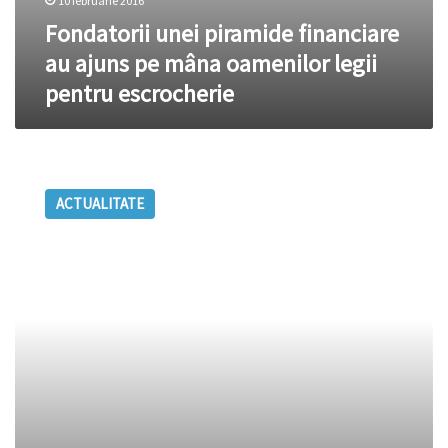
10 februarie 2016
Fondatorii unei piramide financiare
au ajuns pe mâna oamenilor legii
pentru escrocherie
Piramidă
veche
ACTUALITATE
de
5.000
de
ani,
DISTRUSĂ
într-
o
singură
zi
(VIDEO)