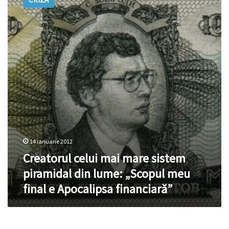
mai
mare
sistem
piramidal
din
lume:
„Scopul
meu
final
e
Apocalipsa
financiară”
14 ianuarie 2012
Creatorul celui mai mare sistem
piramidal din lume: „Scopul meu
final e Apocalipsa financiară”