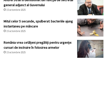
Andrei Strah a demisionat din funcția de secretar
general adjunct al Guvernului
15 octombrie 2025
Mitul celor 5 secunde, spulberat: bacteriile ajung
instantaneu pe mâncare
15 octombrie 2025
România vrea cetățeni pregătiți pentru urgențe:
cursuri de instruire în folosirea armelor
15 octombrie 2025