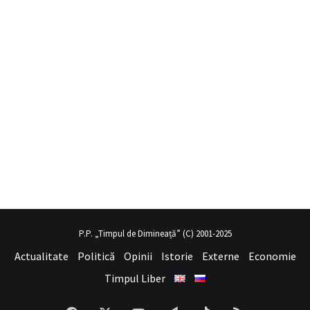
obil porno
hayalini kurduğu seksi kadının üvey annesi gibi
sex hika
P.P. „Timpul de Dimineață” (C) 2001-2025
Actualitate
Politică
Opinii
Istorie
Externe
Economie
Timpul Liber