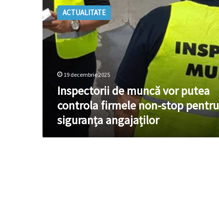
de
ACTUALITATE
muncă
vor
putea
controla
firmele
non-
19 decembrie 2025
stop
pentru
Inspectorii de muncă vor putea
siguranța
controla firmele non-stop pentru
angajaților
siguranța angajaților