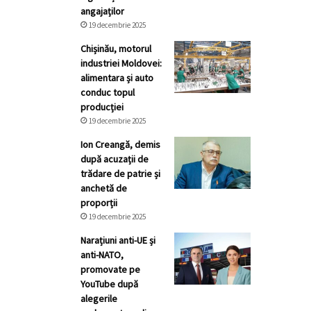
angajaților
19 decembrie 2025
Chișinău, motorul
industriei Moldovei:
alimentara și auto
conduc topul
producției
19 decembrie 2025
Ion Creangă, demis
după acuzații de
trădare de patrie și
anchetă de
proporții
19 decembrie 2025
Narațiuni anti-UE și
anti-NATO,
promovate pe
YouTube după
alegerile