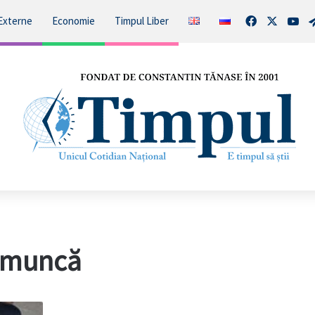
Facebook
X
You
Externe
Economie
Timpul Liber
e muncă