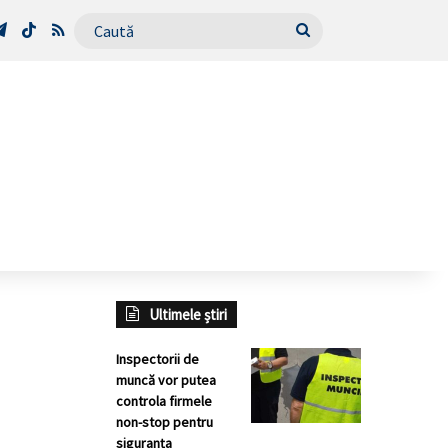
Tube
Telegram
TikTok
RSS
Caută
Ultimele știri
Inspectorii de
muncă vor putea
controla firmele
non-stop pentru
siguranța