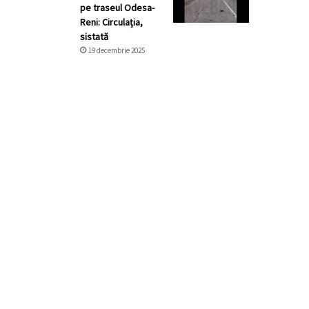
pe traseul Odesa-
Reni: Circulația,
sistată
19 decembrie 2025