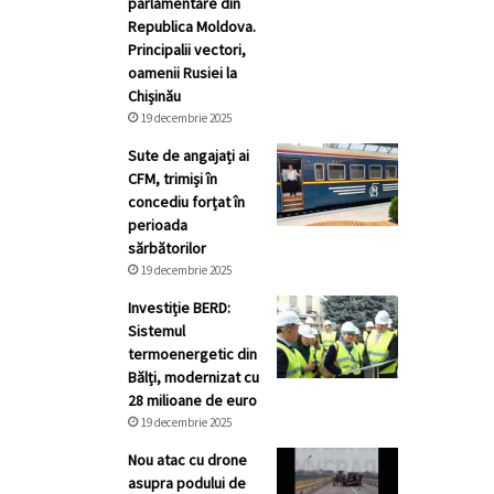
parlamentare din
Republica Moldova.
Principalii vectori,
oamenii Rusiei la
Chișinău
19 decembrie 2025
Sute de angajați ai
CFM, trimiși în
concediu forțat în
perioada
sărbătorilor
19 decembrie 2025
Investiție BERD:
Sistemul
termoenergetic din
Bălți, modernizat cu
28 milioane de euro
19 decembrie 2025
Nou atac cu drone
asupra podului de