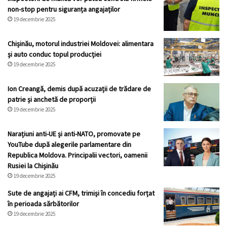
non-stop pentru siguranța angajaților
19 decembrie 2025
Chișinău, motorul industriei Moldovei: alimentara
și auto conduc topul producției
19 decembrie 2025
Ion Creangă, demis după acuzații de trădare de
patrie și anchetă de proporții
19 decembrie 2025
Narațiuni anti-UE și anti-NATO, promovate pe
YouTube după alegerile parlamentare din
Republica Moldova. Principalii vectori, oamenii
Rusiei la Chișinău
19 decembrie 2025
Sute de angajați ai CFM, trimiși în concediu forțat
în perioada sărbătorilor
19 decembrie 2025