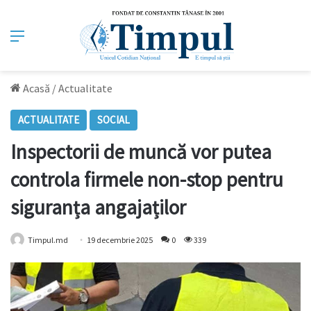
Meniu
Acasă
/
Actualitate
ACTUALITATE
SOCIAL
Inspectorii de muncă vor putea
controla firmele non-stop pentru
siguranța angajaților
Timpul.md
19 decembrie 2025
0
339