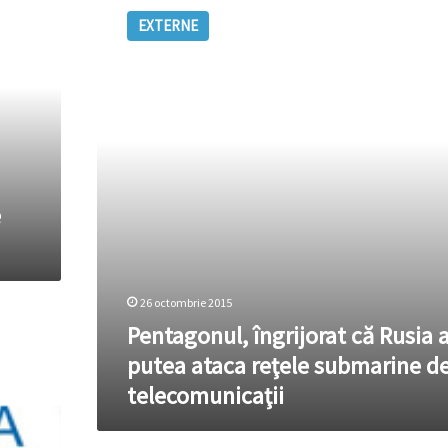
îngrijorat
EXTERNE
că
Rusia
ar
putea
ataca
reţele
submarine
de
telecomunicaţii
e
26 octombrie 2015
Pentagonul, îngrijorat că Rusia a
putea ataca reţele submarine d
telecomunicaţii