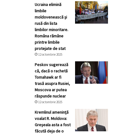
Ucraina elimină
limbile
moldovenească și
rusă din lista
limbilor minoritare.
Româna rămâne
printre limbile
protejate de stat
12 octombrie 2025
Peskov sugerează
că, dacă o rachetă
Tomahawk ar fi
trasă asupra Rusiei,
Moscova ar putea
răspunde nuclear
12 octombrie 2025
Kremlinul ameninţă
voalat R. Moldova:
Greșeala asta a fost
făcută deja de o