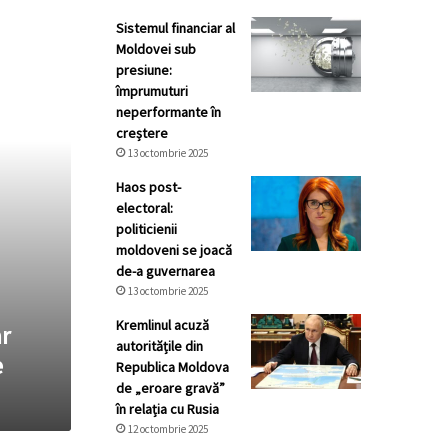
Sistemul financiar al
Moldovei sub
presiune:
împrumuturi
neperformante în
creștere
13 octombrie 2025
Haos post-
electoral:
politicienii
moldoveni se joacă
de-a guvernarea
13 octombrie 2025
Kremlinul acuză
r
autoritățile din
e
Republica Moldova
de „eroare gravă”
în relația cu Rusia
12 octombrie 2025