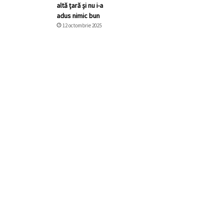
altă țară și nu i-a
adus nimic bun
12 octombrie 2025