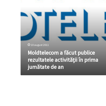
în
prima
jumătate
de
an
10 august 2011
Moldtelecom a făcut publice
rezultatele activităţii în prima
jumătate de an