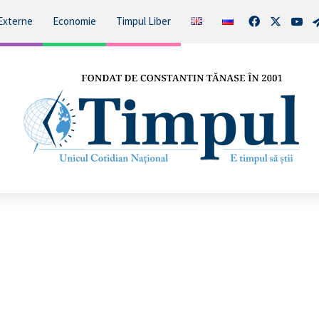
Facebook
X
You
Externe
Economie
Timpul Liber
Pentagonul,