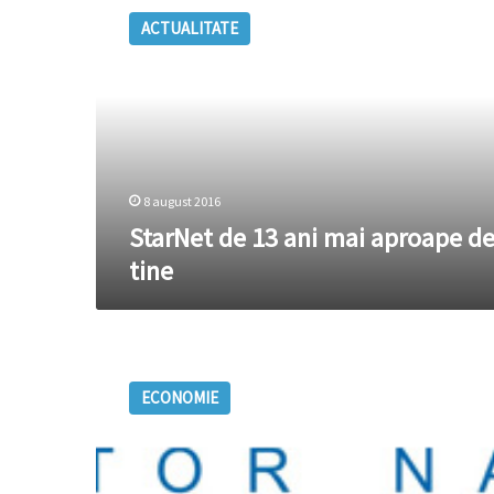
de
ACTUALITATE
13
ani
mai
aproape
de
tine
8 august 2016
StarNet de 13 ani mai aproape d
tine
Moldtelecom
a
ECONOMIE
făcut
publice
rezultatele
activităţii