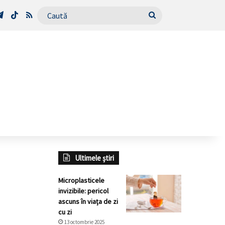
Tube
Telegram
TikTok
RSS
Caută
Ultimele știri
Microplasticele
invizibile: pericol
ascuns în viața de zi
cu zi
13 octombrie 2025