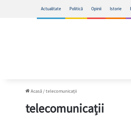
Actualitate
Politică
Opinii
Istorie
Acasă
/
telecomunicații
telecomunicații
StarNet