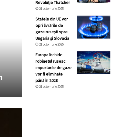
Revoluție Thatcher
21 octombrie 2025
Statele din UE vor
opri livrările de
gaze rusești spre
Ungaria și Slovacia
21 octombrie 2025
Europa închide
robinetul rusesc:
importurile de gaze
vor fi eliminate
n
până în 2028
21 octombrie 2025