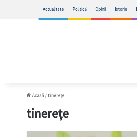
Actualitate
Politică
Opinii
Istorie
Acasă
/
tinerețe
tinerețe
10