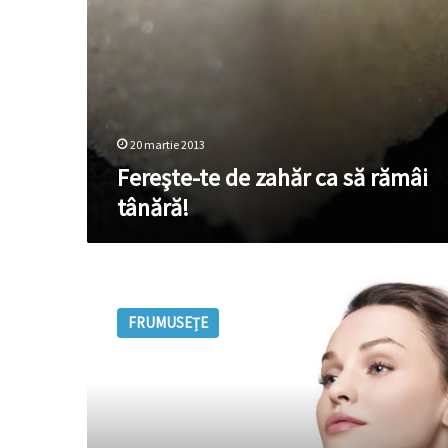
20 martie 2013
Fereşte-te de zahăr ca să rămâi
tânără!
Menţine
tenul
FRUMUSEȚE
tânăr