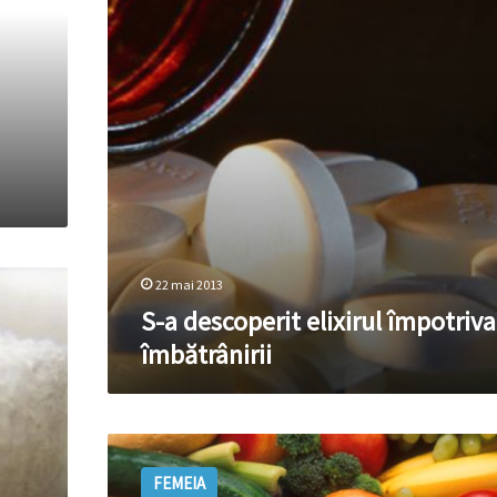
îmbătrânirii
22 mai 2013
S-a descoperit elixirul împotriva
îmbătrânirii
Ce
trebuie
FEMEIA
să