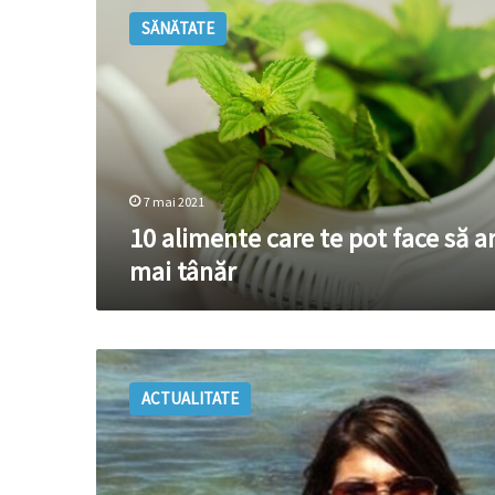
alimente
SĂNĂTATE
care
te
pot
face
să
arăți
mai
tânăr
7 mai 2021
10 alimente care te pot face să ar
mai tânăr
FOTO
//
ACTUALITATE
Are
54
de
ani,