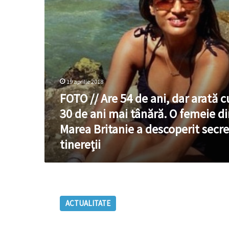
dar
arată
cu
30
de
ani
mai
tânără.
19 aprilie 2018
O
FOTO // Are 54 de ani, dar arată c
femeie
din
30 de ani mai tânără. O femeie di
Marea
Marea Britanie a descoperit secre
Britanie
a
tinereții
descoperit
secretul
tinereții
File
din
ACTUALITATE
tinerețea
maestrului
Constantin