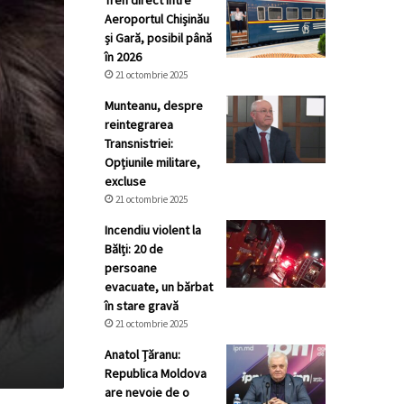
Tren direct între
Aeroportul Chișinău
și Gară, posibil până
în 2026
21 octombrie 2025
Munteanu, despre
reintegrarea
Transnistriei:
Opțiunile militare,
excluse
21 octombrie 2025
Incendiu violent la
Bălți: 20 de
persoane
evacuate, un bărbat
în stare gravă
21 octombrie 2025
Anatol Țăranu:
Republica Moldova
are nevoie de o