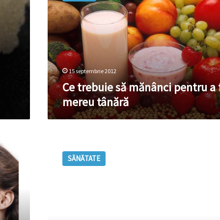
mănânci
pentru
a
fi
mereu
tânără
15 septembrie 2012
Ce trebuie să mănânci pentru a f
mereu tânără
Roşiile,
elixirul
SĂNĂTATE
tinereţii!