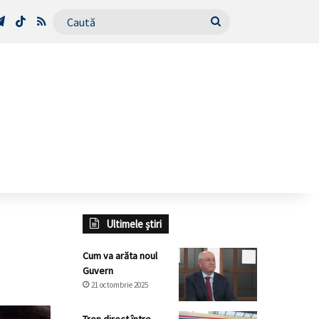
Tube
Telegram
TikTok
RSS
Caută
Ultimele știri
Cum va arăta noul
Guvern
21 octombrie 2025