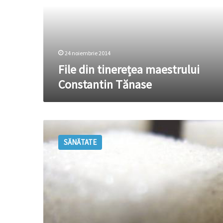
Tănase
24 noiembrie 2014
File din tinerețea maestrului
Constantin Tănase
Fereşte-
te
SĂNĂTATE
de
zahăr
ca
să
rămâi
tânără!