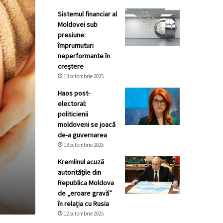
Sistemul financiar al
Moldovei sub
presiune:
împrumuturi
neperformante în
creștere
13 octombrie 2025
Haos post-
electoral:
politicienii
moldoveni se joacă
de-a guvernarea
13 octombrie 2025
Kremlinul acuză
autoritățile din
Republica Moldova
de „eroare gravă”
în relația cu Rusia
12 octombrie 2025