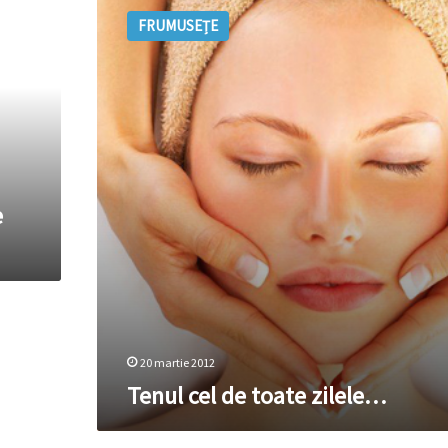
cel
FRUMUSEȚE
de
toate
zilele…
e
20 martie 2012
Tenul cel de toate zilele…