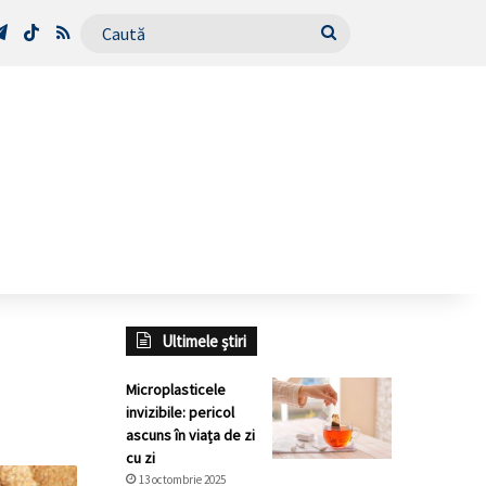
Tube
Telegram
TikTok
RSS
Caută
Ultimele știri
Microplasticele
invizibile: pericol
ascuns în viața de zi
cu zi
13 octombrie 2025