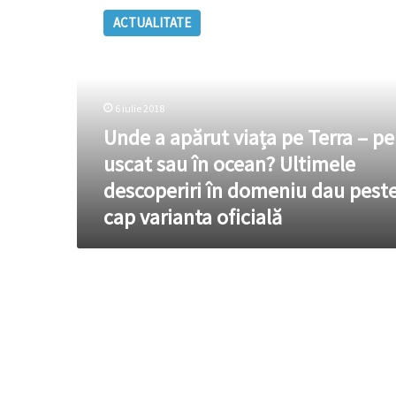
a
ACTUALITATE
apărut
viața
pe
Terra
–
6 iulie 2018
pe
Unde a apărut viața pe Terra – pe
uscat
sau
uscat sau în ocean? Ultimele
în
descoperiri în domeniu dau pest
ocean?
cap varianta oficială
Ultimele
descoperiri
în
domeniu
dau
peste
cap
varianta
oficială