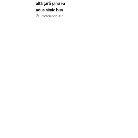
altă țară și nu i-a
adus nimic bun
12 octombrie 2025