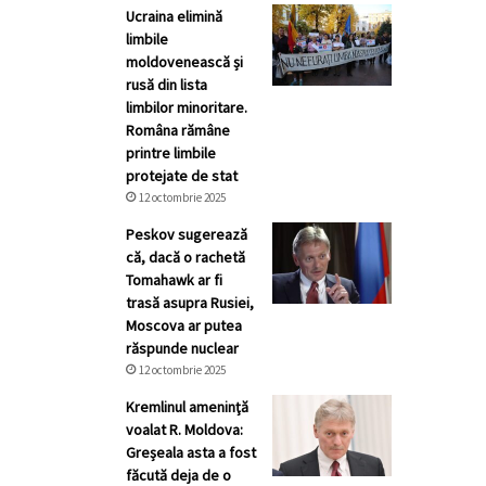
Ucraina elimină
limbile
moldovenească și
rusă din lista
limbilor minoritare.
Româna rămâne
printre limbile
protejate de stat
12 octombrie 2025
Peskov sugerează
că, dacă o rachetă
Tomahawk ar fi
trasă asupra Rusiei,
Moscova ar putea
răspunde nuclear
12 octombrie 2025
Kremlinul ameninţă
voalat R. Moldova:
Greșeala asta a fost
făcută deja de o