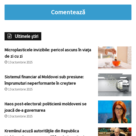
Comentează
Ultimele știri
Microplasticele invizibile: pericol ascuns în viața
de zi cu zi
13 octombrie 2025
Sistemul financiar al Moldovei sub presiune:
împrumuturi neperformante în creștere
13 octombrie 2025
Haos post-electoral: politicienii moldoveni se
joacă de-a guvernarea
13 octombrie 2025
Kremlinul acuză autoritățile din Republica