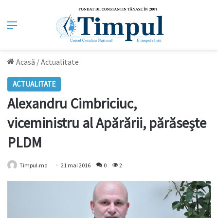
Meniu
Acasă
/
Actualitate
ACTUALITATE
Alexandru Cimbriciuc,
viceministru al Apărării, părăsește
PLDM
Timpul.md
21 mai 2016
0
2