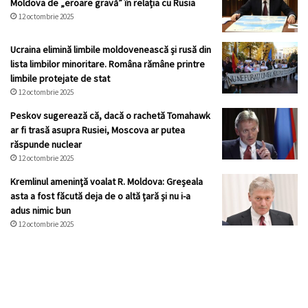
Moldova de „eroare gravă” în relația cu Rusia
12 octombrie 2025
Ucraina elimină limbile moldovenească și rusă din
lista limbilor minoritare. Româna rămâne printre
limbile protejate de stat
12 octombrie 2025
Peskov sugerează că, dacă o rachetă Tomahawk
ar fi trasă asupra Rusiei, Moscova ar putea
răspunde nuclear
12 octombrie 2025
Kremlinul ameninţă voalat R. Moldova: Greșeala
asta a fost făcută deja de o altă țară și nu i-a
adus nimic bun
12 octombrie 2025