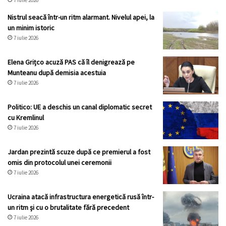
Nistrul seacă într-un ritm alarmant. Nivelul apei, la
un minim istoric
7 iulie 2026
Elena Grițco acuză PAS că îl denigrează pe
Munteanu după demisia acestuia
7 iulie 2026
Politico: UE a deschis un canal diplomatic secret
cu Kremlinul
7 iulie 2026
Jardan prezintă scuze după ce premierul a fost
omis din protocolul unei ceremonii
7 iulie 2026
Ucraina atacă infrastructura energetică rusă într-
un ritm și cu o brutalitate fără precedent
7 iulie 2026