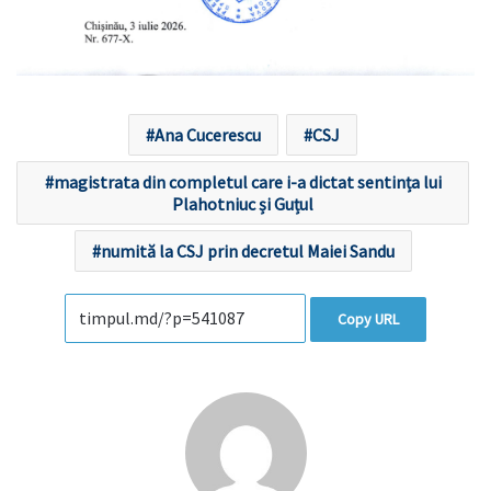
Ana Cucerescu
CSJ
magistrata din completul care i-a dictat sentința lui
Plahotniuc și Guțul
numită la CSJ prin decretul Maiei Sandu
Copy URL