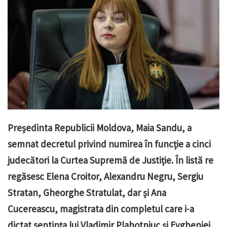
Președinta Republicii Moldova, Maia Sandu, a
semnat decretul privind numirea în funcție a cinci
judecători la Curtea Supremă de Justiție. În listă re
regăsesc Elena Croitor, Alexandru Negru, Sergiu
Stratan, Gheorghe Stratulat, dar și Ana
Cucereascu, magistrata din completul care i-a
dictat sentința lui Vladimir Plahotniuc și Evgheniei