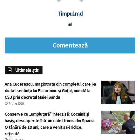
Timpul.md
Website
Comentează
Ultimele știri
Ana Cucerescu, magistrata din completul care i-a
dictat sentința lui Plahotniuc și Guțul, numită la
CSJ prin decretul Maiei Sandu
7 iulie 2026
Conserve cu „umplutură” interzisă: Cocaină și
hașiș, descoperite într-un colet trimis din Spania.
O tânără de 19 ani, care a venit să-l ridice,
reținută
7 iulie 2026