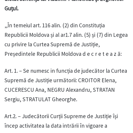
Guțul.
„În temeiul art. 116 alin. (2) din Constituția
Republicii Moldova și al ar1.7 alin. (5) și (7) din Legea
cu privire la Curtea Supremă de Justiție,
Președintele Republicii Moldova d e c r e t e a z ă:
Art. 1. – Se numesc in funcția de judecător la Curtea
Supremă de Justiție următorii: CROITOR Elena,
CUCERESCU Ana, NEGRU Alexandru, STRATAN
Sergiu, STRATULAT Gheorghe.
Art.2. – Judecătorii Curții Supreme de Justiție își
încep activitatea la data intrării în vigoare a