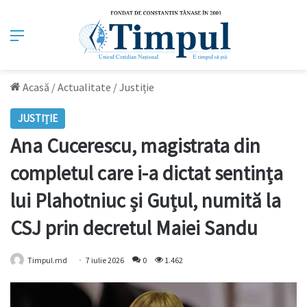
Meniu
Acasă
/
Actualitate
/
Justiție
JUSTIȚIE
Ana Cucerescu, magistrata din
completul care i-a dictat sentința
lui Plahotniuc și Guțul, numită la
CSJ prin decretul Maiei Sandu
Timpul.md
7 iulie 2026
0
1.462