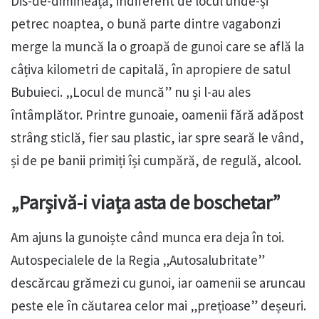
Dis-de-dimineață, indiferent de locul unde-și
petrec noaptea, o bună parte dintre vagabonzi
merge la muncă la o groapă de gunoi care se află la
câțiva kilometri de capitală, în apropiere de satul
Bubuieci. „Locul de muncă” nu și l-au ales
întâmplător. Printre gunoaie, oamenii fără adăpost
strâng sticlă, fier sau plastic, iar spre seară le vând,
și de pe banii primiți își cumpără, de regulă, alcool.
„Parșivă-i viața asta de boschetar”
Am ajuns la gunoiște când munca era deja în toi.
Autospecialele de la Regia „Autosalubritate”
descărcau grămezi cu gunoi, iar oamenii se aruncau
peste ele în căutarea celor mai „prețioase” deșeuri.