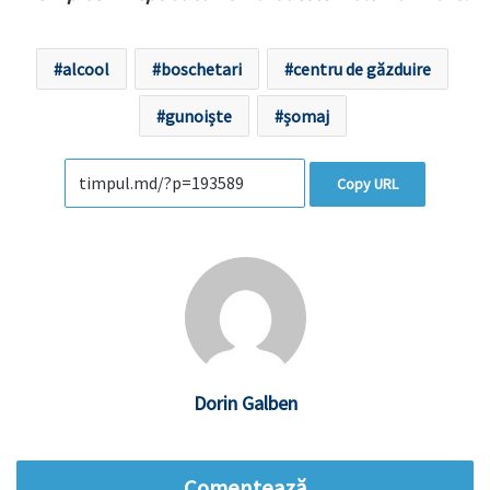
alcool
boschetari
centru de găzduire
gunoiște
șomaj
Copy URL
Dorin Galben
Comentează