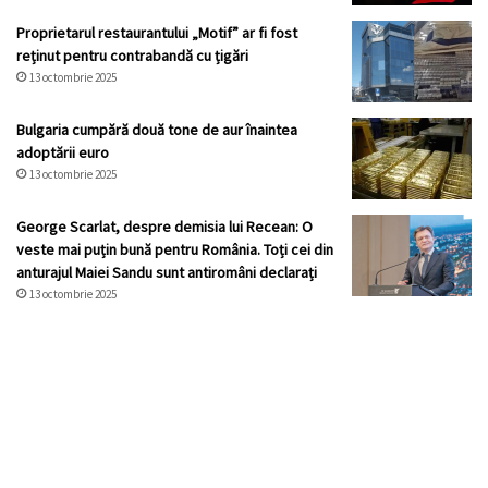
Proprietarul restaurantului „Motif” ar fi fost
reținut pentru contrabandă cu țigări
13 octombrie 2025
Bulgaria cumpără două tone de aur înaintea
adoptării euro
13 octombrie 2025
George Scarlat, despre demisia lui Recean: O
veste mai puțin bună pentru România. Toți cei din
anturajul Maiei Sandu sunt antiromâni declarați
13 octombrie 2025