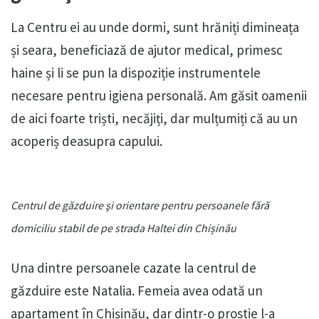
La Centru ei au unde dormi, sunt hrăniți dimineața
și seara, beneficiază de ajutor medical, primesc
haine și li se pun la dispoziție instrumentele
necesare pentru igiena personală. Am găsit oamenii
de aici foarte triști, necăjiți, dar mulțumiți că au un
acoperiș deasupra capului.
Centrul de găzduire şi orientare pentru persoanele fără
domiciliu stabil de pe strada Haltei din Chișinău
Una dintre persoanele cazate la centrul de
găzduire este Natalia. Femeia avea odată un
apartament în Chișinău, dar dintr-o prostie l-a