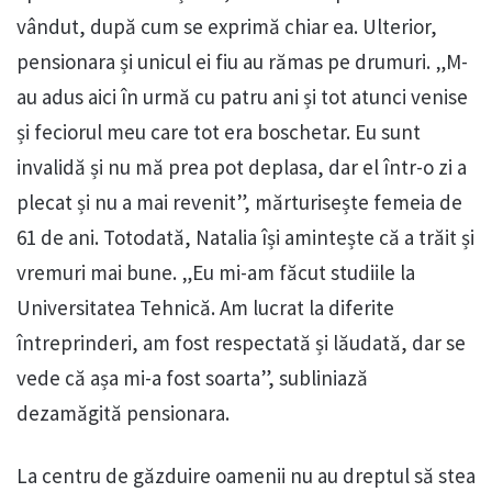
vândut, după cum se exprimă chiar ea. Ulterior,
pensionara și unicul ei fiu au rămas pe drumuri. „M-
au adus aici în urmă cu patru ani și tot atunci venise
și feciorul meu care tot era boschetar. Eu sunt
invalidă și nu mă prea pot deplasa, dar el într-o zi a
plecat și nu a mai revenit”, mărturisește femeia de
61 de ani. Totodată, Natalia își amintește că a trăit și
vremuri mai bune. „Eu mi-am făcut studiile la
Universitatea Tehnică. Am lucrat la diferite
întreprinderi, am fost respectată și lăudată, dar se
vede că așa mi-a fost soarta”, subliniază
dezamăgită pensionara.
La centru de găzduire oamenii nu au dreptul să stea