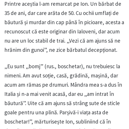
Printre aceștia l-am remarcat pe Ion. Un bărbat de
35 de ani, dar care arăta de 50. Cu ochii umflați de
băutură și murdar din cap până în picioare, acesta a
recunoscut că este originar din Ialoveni, dar acum
nu are un loc stabil de trai. „Vezi că am ajuns să ne
hrănim din gunoi”, ne zice bărbatul decepționat.
„Eu sunt „bomj” (rus., boschetar), nu trebuiesc la
nimeni. Am avut soție, casă, grădină, mașină, dar
acum am rămas pe drumuri. Mândra mea s-a dus în
Italia și n-a mai venit acasă, dar eu „am intrat în
băutură”. Uite că am ajuns să strâng sute de sticle
goale pentru una plină. Parșivă-i viața asta de
boschetar!”, mărturisește Ion, subliniind că în