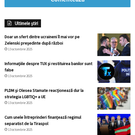
Ultimele știri
Doar un sfert dintre ucraineni îl mai vor pe
Zelenski președinte după război
13 octombrie 2025
Informațiile despre TUX și restituirea banilor sunt
false
13 octombrie 2025
PLDM și Olesea Stamate reacționează dur la
strategia LGBTIQ+ a UE
13 octombrie 2025
Cum unele întreprinderi finanțează regimul
separatist de la Tiraspol
13 octombrie 2025