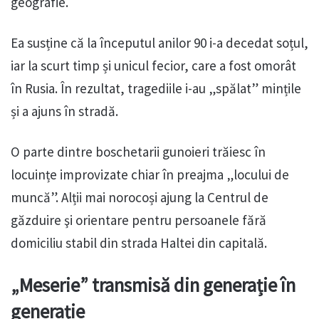
geografie.
Ea susține că la începutul anilor 90 i-a decedat soțul,
iar la scurt timp și unicul fecior, care a fost omorât
în Rusia. În rezultat, tragediile i-au „spălat” mințile
și a ajuns în stradă.
O parte dintre boschetarii gunoieri trăiesc în
locuințe improvizate chiar în preajma „locului de
muncă”. Alții mai norocoși ajung la Centrul de
găzduire şi orientare pentru persoanele fără
domiciliu stabil din strada Haltei din capitală.
„Meserie” transmisă din generație în
generație