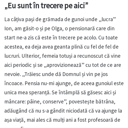
„Eu sunt în trecere pe aici”
La câțiva pași de grămada de gunoi unde „lucra”
Ion, am găsit-o și pe Olga, o pensionară care din
start ne-a zis că este în trecere pe acolo. Cu toate
acestea, ea deja avea geanta plină cu fel de fel de
lucruri. Ulterior, femeia totuși a recunoscut că vine
aici periodic și se „aprovizionează” cu tot de ce are
nevoie. „Trăiesc unde dă Domnul și vin pe jos
încoace. Pensia nu-mi ajunge, de aceea gunoiul este
unica mea speranță. Se întâmplă să găsesc aici și
mâncare: pâine, conserve”, povestește bătrâna,
adăugând că nu s-a gândit niciodată că va ajunge la
așa viață, mai ales că mulți ani a fost profesoară de