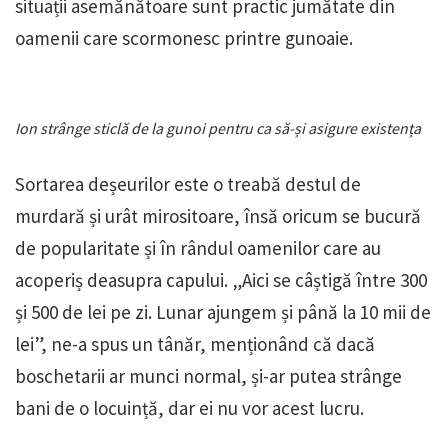
situații asemănătoare sunt practic jumătate din
oamenii care scormonesc printre gunoaie.
Ion strânge sticlă de la gunoi pentru ca să-și asigure existența
Sortarea deșeurilor este o treabă destul de
murdară și urât mirositoare, însă oricum se bucură
de popularitate și în rândul oamenilor care au
acoperiș deasupra capului. „Aici se câștigă între 300
și 500 de lei pe zi. Lunar ajungem și până la 10 mii de
lei”, ne-a spus un tânăr, menționând că dacă
boschetarii ar munci normal, și-ar putea strânge
bani de o locuință, dar ei nu vor acest lucru.