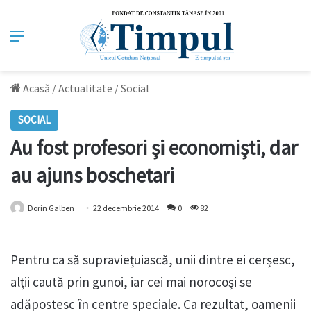
Meniu
Acasă
/
Actualitate
/
Social
SOCIAL
Au fost profesori și economiști, dar
au ajuns boschetari
Dorin Galben
22 decembrie 2014
0
82
Pentru ca să supraviețuiască, unii dintre ei cerșesc,
alții caută prin gunoi, iar cei mai norocoși se
adăpostesc în centre speciale. Ca rezultat, oamenii