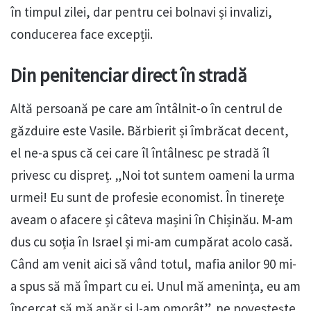
în timpul zilei, dar pentru cei bolnavi și invalizi,
conducerea face excepții.
Din penitenciar direct în stradă
Altă persoană pe care am întâlnit-o în centrul de
găzduire este Vasile. Bărbierit și îmbrăcat decent,
el ne-a spus că cei care îl întâlnesc pe stradă îl
privesc cu dispreț. „Noi tot suntem oameni la urma
urmei! Eu sunt de profesie economist. În tinerețe
aveam o afacere și câteva mașini în Chișinău. M-am
dus cu soția în Israel și mi-am cumpărat acolo casă.
Când am venit aici să vând totul, mafia anilor 90 mi-
a spus să mă împart cu ei. Unul mă amenința, eu am
încercat să mă apăr și l-am omorât”, ne povestește