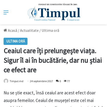
Meniu
Acasă
/
Actualitate
/
Ultima oră
ULTIMA ORĂ
Ceaiul care îți prelungește viața.
Sigur îl ai în bucătărie, dar nu știai
ce efect are
Timpul.md
24 septembrie 2017
0
77
Nu se știe exact, însă ceaiul are acest efect doar
asupra femeilor. Ceaiul de mușețel este cel mai