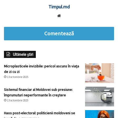
Timpul.md
Website
Comentează
Ultimele știri
Microplasticele invizibile: pericol ascuns în viața
de zi cu zi
13 octombrie 2025
Sistemul financiar al Moldovei sub presiune:
împrumuturi neperformante în creștere
13 octombrie 2025
Haos post-electoral: politicienii moldoveni se