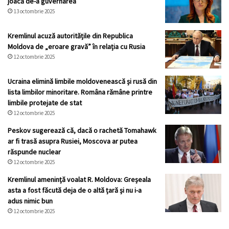
joacă de-a guvernarea
13 octombrie 2025
Kremlinul acuză autoritățile din Republica
Moldova de „eroare gravă” în relația cu Rusia
12 octombrie 2025
Ucraina elimină limbile moldovenească și rusă din
lista limbilor minoritare. Româna rămâne printre
limbile protejate de stat
12 octombrie 2025
Peskov sugerează că, dacă o rachetă Tomahawk
ar fi trasă asupra Rusiei, Moscova ar putea
răspunde nuclear
12 octombrie 2025
Kremlinul ameninţă voalat R. Moldova: Greșeala
asta a fost făcută deja de o altă țară și nu i-a
adus nimic bun
12 octombrie 2025