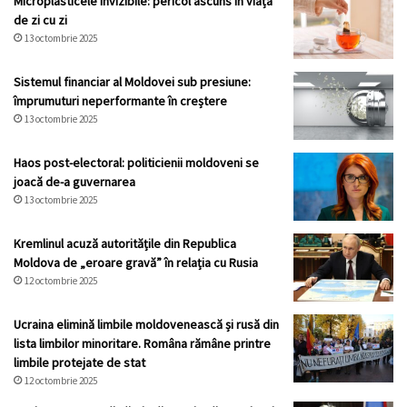
Microplasticele invizibile: pericol ascuns în viața
de zi cu zi
13 octombrie 2025
Sistemul financiar al Moldovei sub presiune:
împrumuturi neperformante în creștere
13 octombrie 2025
Haos post-electoral: politicienii moldoveni se
joacă de-a guvernarea
13 octombrie 2025
Kremlinul acuză autoritățile din Republica
Moldova de „eroare gravă” în relația cu Rusia
12 octombrie 2025
Ucraina elimină limbile moldovenească și rusă din
lista limbilor minoritare. Româna rămâne printre
limbile protejate de stat
12 octombrie 2025