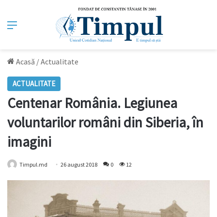
Meniu
Acasă
/
Actualitate
ACTUALITATE
Centenar România. Legiunea
voluntarilor români din Siberia, în
imagini
Timpul.md
26 august 2018
0
12