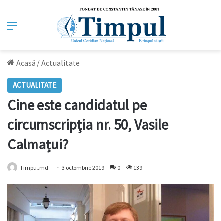
Meniu
Acasă
/
Actualitate
ACTUALITATE
Cine este candidatul pe
circumscripția nr. 50, Vasile
Calmațui?
Timpul.md
3 octombrie 2019
0
139