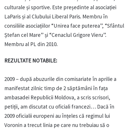
culturale și sportive. Este președinte al asociației
LaParis și al Clubului Liberal Paris. Membru în
consiliile asociațiilor “Unirea face puterea”, “Sfântul
Ștefan cel Mare” și “Cenaclul Grigore Vieru”.
Membru al PL din 2010.
REZULTATE NOTABILE:
2009 – după abuzurile din comisariate în aprilie a
manifestat zilnic timp de 2 săptămâni în fața
ambasadei Republicii Moldova, a scris scrisori,
petiții, am discutat cu oficiali francezi… Dacă în
2009 oficialii europeni au înțeles că regimul lui
Voronin a trecut linia pe care nu trebuiau să o