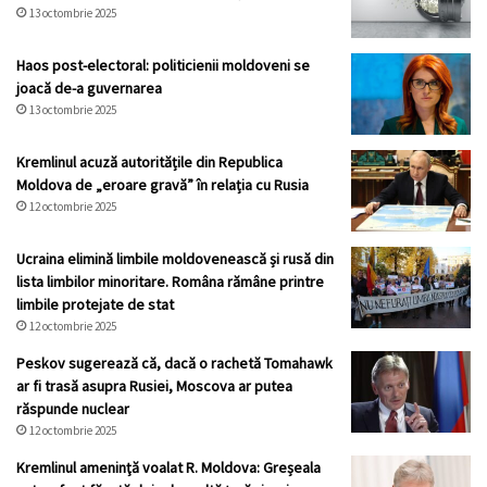
13 octombrie 2025
Haos post-electoral: politicienii moldoveni se
joacă de-a guvernarea
13 octombrie 2025
Kremlinul acuză autoritățile din Republica
Moldova de „eroare gravă” în relația cu Rusia
12 octombrie 2025
Ucraina elimină limbile moldovenească și rusă din
lista limbilor minoritare. Româna rămâne printre
limbile protejate de stat
12 octombrie 2025
Peskov sugerează că, dacă o rachetă Tomahawk
ar fi trasă asupra Rusiei, Moscova ar putea
răspunde nuclear
12 octombrie 2025
Kremlinul ameninţă voalat R. Moldova: Greșeala