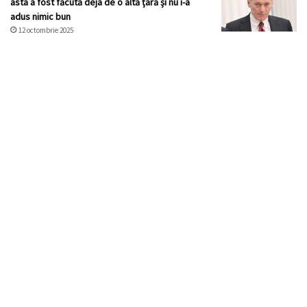
asta a fost făcută deja de o altă țară și nu i-a
adus nimic bun
12 octombrie 2025