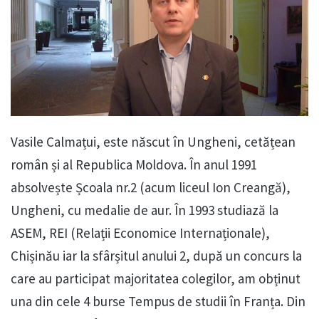
Vasile Calmațui, este născut în Ungheni, cetățean
român și al Republica Moldova. În anul 1991
absolvește Școala nr.2 (acum liceul Ion Creangă),
Ungheni, cu medalie de aur. În 1993 studiază la
ASEM, REI (Relații Economice Internaționale),
Chișinău iar la sfârșitul anului 2, după un concurs la
care au participat majoritatea colegilor, am obținut
una din cele 4 burse Tempus de studii în Franța. Din