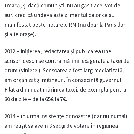
treacă, și dacă comuniștii nu au găsit acel vot de
aur, cred că undeva este și meritul celor ce au
manifestat peste hotarele RM (nu doar la Paris dar
și alte orașe).
2012 – inițierea, redactarea și publicarea unei
scrisori deschise contra mărimii exagerate a taxei de
drum (vinietei). Scrisoarea a fost larg mediatizată,
am organizat și mitinguri. În consecință guvernul
Filat a diminuat mărimea taxei, de exemplu pentru
30 de zile – de la 65€ la 7€.
2014 – în urma insistențelor noastre (dar nu numai)
am reușit să avem 3 secții de votare în regiunea