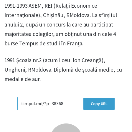
1991-1993 ASEM, REI (Relații Economice
Internaționale), Chișinău, RMoldova. La sfîrșitul
anului 2, după un concurs la care au participat
majoritatea colegilor, am obținut una din cele 4
burse Tempus de studii în Franța.
1991 Școala nr.2 (acum liceul Ion Creangă),
Ungheni, RMoldova. Diplomă de școală medie, cu
medalie de aur.
Copy URL