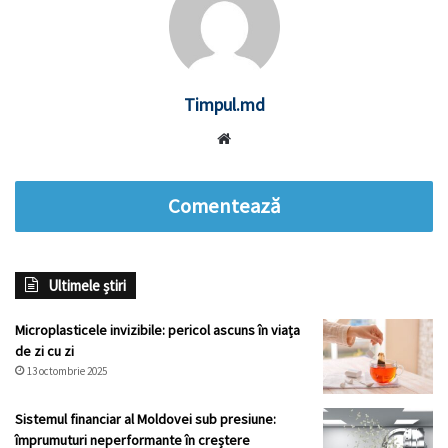
Timpul.md
Website
Comentează
Ultimele știri
Microplasticele invizibile: pericol ascuns în viața
de zi cu zi
13 octombrie 2025
Sistemul financiar al Moldovei sub presiune:
împrumuturi neperformante în creștere