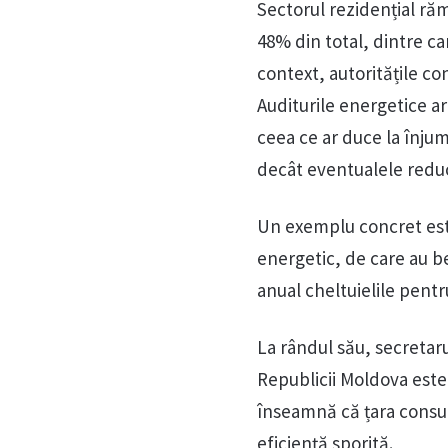
Sectorul rezidențial r
48% din total, dintre ca
context, autoritățile co
Auditurile energetice a
ceea ce ar duce la înju
decât eventualele reduce
Un exemplu concret est
energetic, de care au be
anual cheltuielile pentr
La rândul său, secretaru
Republicii Moldova est
înseamnă că țara consum
eficiență sporită.