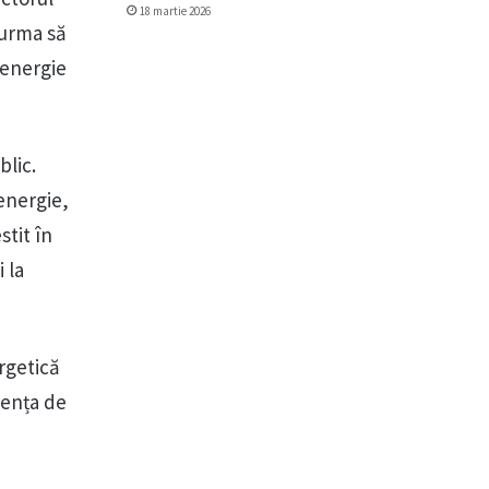
18 martie 2026
 urma să
 energie
blic.
energie,
stit în
 la
ergetică
dența de