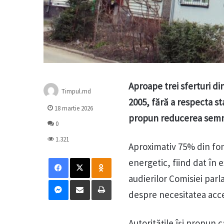
Aproape trei sferturi di
Timpul.md
2005, fără a respecta st
18 martie 2026
propun reducerea semni
0
1.321
Aproximativ 75% din fon
Facebook
X
Odnoklassniki
energetic, fiind dat în 
audierilor Comisiei par
Messenger
Distribuie prin mail
Tipărește
despre necesitatea accele
Autoritățile își propun