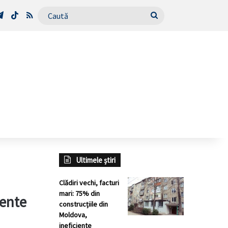
Tube
Telegram
TikTok
RSS
Caută
Ultimele știri
Clădiri vechi, facturi
mari: 75% din
iente
construcțiile din
Moldova,
ineficiente