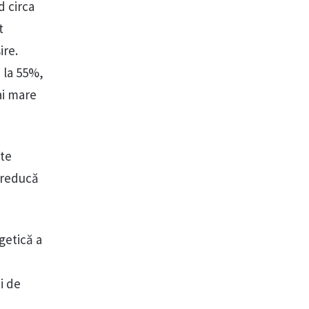
 circa
t
ire.
 la 55%,
ai mare
te
ă reducă
getică a
i de