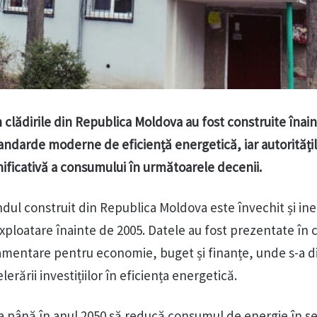
n clădirile din Republica Moldova au fost construite înai
andarde moderne de eficiență energetică, iar autoritățile
ficativă a consumului în următoarele decenii.
dul construit din Republica Moldova este învechit și ine
exploatare înainte de 2005. Datele au fost prezentate în 
lamentare pentru economie, buget și finanțe, unde s-a d
rării investițiilor în eficiența energetică.
 ca până în anul 2050 să reducă consumul de energie în s