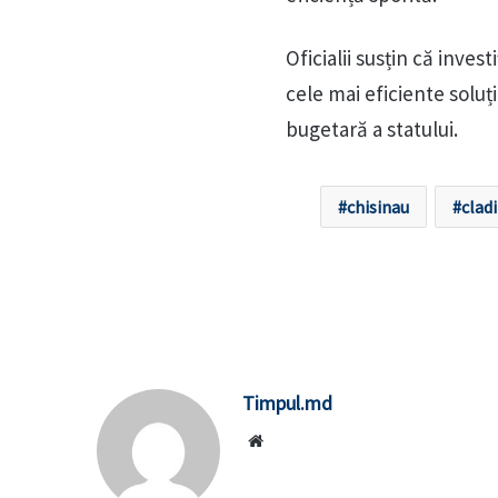
Oficialii susțin că inve
cele mai eficiente soluț
bugetară a statului.
chisinau
cladi
Timpul.md
Website