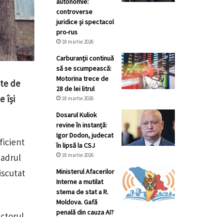
autonomie:
controverse
juridice și spectacol
pro-rus
18 martie 2026
Carburanții continuă
să se scumpească:
Motorina trece de
nte de
28 de lei litrul
 își
18 martie 2026
Dosarul Kuliok
revine în instanță:
Igor Dodon, judecat
ficient
în lipsă la CSJ
18 martie 2026
cadrul
Ministerul Afacerilor
iscutat
Interne a mutilat
stema de stat a R.
Moldova. Gafă
penală din cauza AI?
ectorul