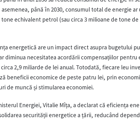
e asemenea, până în 2030, consumul total de energie ar
 tone echivalent petrol (sau circa 3 milioane de tone de
ciența energetică are un impact direct asupra bugetului pu
r diminua necesitatea acordării compensațiilor pentru 
circa 2,9 miliarde de lei anual. Totodată, fiecare leu inve
 beneficii economice de peste patru lei, prin economii
uri de muncă și stimularea economiei.
isterul Energiei, Vitalie Mîța, a declarat că eficiența en
solidarea securității energetice a țării, reducând depen