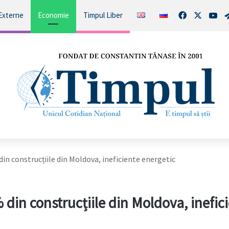
Facebook
X
You
Externe
Economie
Timpul Liber
 din construcțiile din Moldova, ineficiente energetic
% din construcțiile din Moldova, inefic