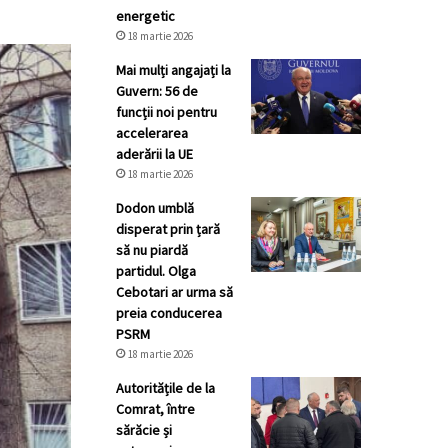
energetic
18 martie 2026
Mai mulți angajați la
Guvern: 56 de
funcții noi pentru
accelerarea
aderării la UE
18 martie 2026
Dodon umblă
disperat prin țară
să nu piardă
partidul. Olga
Cebotari ar urma să
preia conducerea
PSRM
18 martie 2026
Autoritățile de la
Comrat, între
sărăcie și