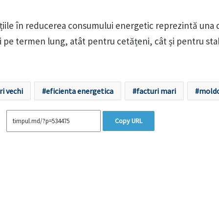
stițiile în reducerea consumului energetic reprezintă una 
ii pe termen lung, atât pentru cetățeni, cât și pentru sta
ri vechi
eficienta energetica
facturi mari
mold
Copy URL