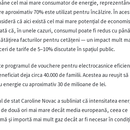
ămâne cel mai mare consumator de energie, reprezentând
re aproximativ 70% este utilizat pentru încălzire. În aces
nsideră că aici există cel mai mare potențial de economis
rată că, în unele cazuri, consumul poate fi redus cu până
mătățirea facturilor pentru cetățeni — un impact mult m
ri de tarife de 5–10% discutate în spațiul public.
e programul de vouchere pentru electrocasnice eficien
neficiat deja circa 40.000 de familii. Acestea au reușit s
u energie cu aproximativ 30 de milioane de lei.
l de stat Caroline Novac a subliniat că intensitatea ener
e de două ori mai mare decât media europeană, ceea ce
ă și importă mai mult gaz decât ar fi necesar în condiți