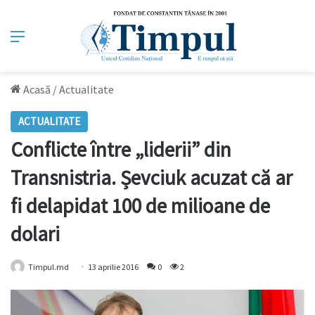
Meniu
Acasă
/
Actualitate
ACTUALITATE
Conflicte între „liderii” din
Transnistria. Șevciuk acuzat că ar
fi delapidat 100 de milioane de
dolari
Timpul.md
13 aprilie 2016
0
2