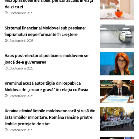
Microplasticele invizibile: pericol ascuns în viața
de zi cu zi
13 octombrie 2025
Sistemul financiar al Moldovei sub presiune:
împrumuturi neperformante în creștere
13 octombrie 2025
Haos post-electoral: politicienii moldoveni se
joacă de-a guvernarea
13 octombrie 2025
Kremlinul acuză autoritățile din Republica
Moldova de „eroare gravă” în relația cu Rusia
12 octombrie 2025
Ucraina elimină limbile moldovenească și rusă din
lista limbilor minoritare. Româna rămâne printre
limbile protejate de stat
12 octombrie 2025