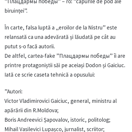
”Плацдармы победы” – ro: ”capurile de pod ale
biruinței”.
În carte, falsa luptă a „eroilor de la Nistru” este
relansată ca una adevărată și lăudată pe cât au
putut s-o facă autorii.
De altfel, cartea-fake ”Плацдармы победы” îi are
printre protagoniștii săi pe aceiași Dodon și Gaiciuc.
Iată ce scrie caseta tehnică a opusului:
”Autori:
Victor Vladimirovici Gaiciuc, general, ministru al
apărării din R.Moldova;
Boris Andreevici Șapovalov, istoric, politolog;
Mihail Vasilevici Lupașco, jurnalist, scriitor;