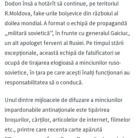
Dodon însă a hotărît să continue, pe teritoriul
R.Moldova, fake-urile bolșevice din războiul al
doilea mondial. A format o echipă de propagandă
„militară sovietică”, în frunte cu generalul Gaiciuc,
un alt apologet fervent al Rusiei. Pe timpul stării
excepționale, această echipă de falsificatori se
ocupă de tirajarea elogioasă a minciunilor ruso-
sovietice, în țara pe care acești înalți funcționari au
responsabilitatea să o conducă.
Unul dintre mijloacele de difuzare a minciunilor
impardonabile antinaționale este tipărirea
broșurilor, cărților, articolelor de internet, filmelor
etc., printre care recenta carte apărută