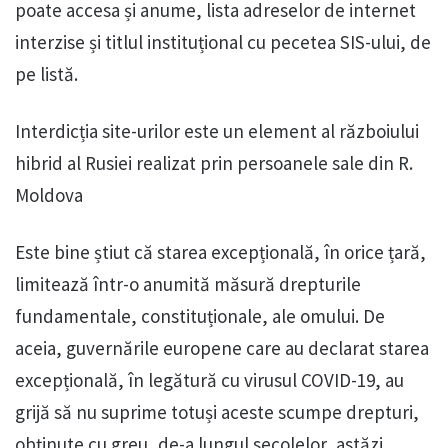
poate accesa și anume, lista adreselor de internet
interzise și titlul instituțional cu pecetea SIS-ului, de
pe listă.
Interdicția site-urilor este un element al războiului
hibrid al Rusiei realizat prin persoanele sale din R.
Moldova
Este bine știut că starea excepțională, în orice țară,
limitează într-o anumită măsură drepturile
fundamentale, constituționale, ale omului. De
aceia, guvernările europene care au declarat starea
excepțională, în legătură cu virusul COVID-19, au
grijă să nu suprime totuși aceste scumpe drepturi,
obținute cu greu, de-a lungul secolelor, astăzi