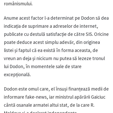
românismului.
Anume acest factor l-a determinat pe Dodon să dea
indicația de suprimare a adreselor de internet,
publicate cu destulă satisfacție de către SIS. Oricine
poate deduce acest simplu adevăr, din originea
listei și faptul că ea există în forma aceasta, de
vreun an deja și nicicum nu putea să lezeze tronul
lui Dodon, în momentele sale de stare
excepțională.
Dodon este omul care, el însuși finanțează medii de
informare fake-news, iar ministrul apărării Gaiciuc
cântă osanale armatei altui stat, de la care R.
Moldova și-a declarat independența