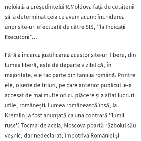
neloială a președintelui R.Moldova față de cetățenii
săi a determinat ceia ce avem acum: închiderea
unor site-uri efectuată de către SIS, ”la Indicații
Executorii”…
Fără a încerca justificarea acestor site-uri libere, din
lumea liberă, este de departe vizibil că, în
majoritate, ele fac parte din familia română. Printre
ele, o serie de titluri, pe care anterior publicul le-a
accesat de mai multe ori cu plăcere și a aflat lucruri
utile, românești. Lumea românească însă, la
Kremlin, a fost anunțată ca una contrară ”lumii
ruse”. Tocmai de aceia, Moscova poartă războiul său
veșnic, dar nedeclarat, împotriva României și