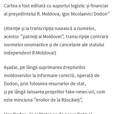
Cartea a fost editată cu suportul logistic și financiar
al președintelui R. Moldova, Igor Nicolaevici Dodon”
(Atenție și la transcripția rusească a numelor,
acestor ”patrioți ai Moldovei”, transcripție contrară
normelor onomastice și de cancelarie ale statului
independent R.Moldova!)
Așadar, pe lângă suprimarea drepturilor
moldovenilor la informare corectă, operată de
Dodon, prin folosirea resurselor de stat,
și pe lângă lansarea propriilor fake-news-uri, cum
este minciuna ”eroilor de la Răscăieți”,