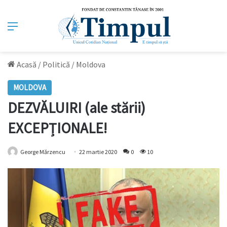
Meniu
Acasă
/
Politică
/
Moldova
MOLDOVA
DEZVĂLUIRI (ale stării)
EXCEPȚIONALE!
George Mărzencu
22 martie 2020
0
10