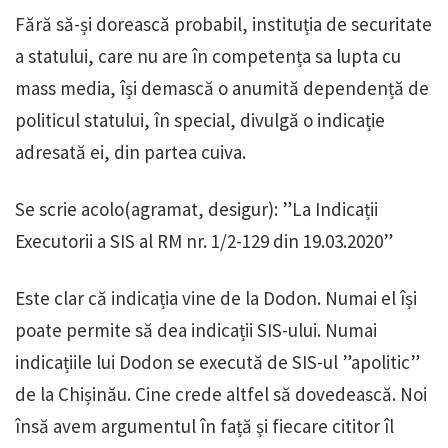
Fără să-și dorească probabil, instituția de securitate
a statului, care nu are în competența sa lupta cu
mass media, își demască o anumită dependență de
politicul statului, în special, divulgă o indicație
adresată ei, din partea cuiva.
Se scrie acolo(agramat, desigur): ”La Indicații
Executorii a SIS al RM nr. 1/2-129 din 19.03.2020”
Este clar că indicația vine de la Dodon. Numai el își
poate permite să dea indicații SIS-ului. Numai
indicațiile lui Dodon se execută de SIS-ul ”apolitic”
de la Chișinău. Cine crede altfel să dovedească. Noi
însă avem argumentul în față și fiecare cititor îl