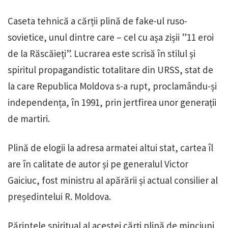
Caseta tehnică a cărții plină de fake-ul ruso-
sovietice, unul dintre care – cel cu așa zișii ”11 eroi
de la Răscăieți”. Lucrarea este scrisă în stilul și
spiritul propagandistic totalitare din URSS, stat de
la care Republica Moldova s-a rupt, proclamându-și
independența, în 1991, prin jertfirea unor generații
de martiri.
Plină de elogii la adresa armatei altui stat, cartea îl
are în calitate de autor și pe generalul Victor
Gaiciuc, fost ministru al apărării și actual consilier al
președintelui R. Moldova.
Părintele spiritual al acestei cărți plină de minciuni