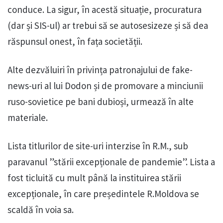
conduce. La sigur, în acestă situație, procuratura
(dar și SIS-ul) ar trebui să se autosesizeze și să dea
răspunsul onest, în fața societății.
Alte dezvăluiri în privința patronajului de fake-
news-uri al lui Dodon și de promovare a minciunii
ruso-sovietice pe bani dubioși, urmează în alte
materiale.
Lista titlurilor de site-uri interzise în R.M., sub
paravanul ”stării excepționale de pandemie”. Lista a
fost ticluită cu mult până la instituirea stării
excepționale, în care președintele R.Moldova se
scaldă în voia sa.