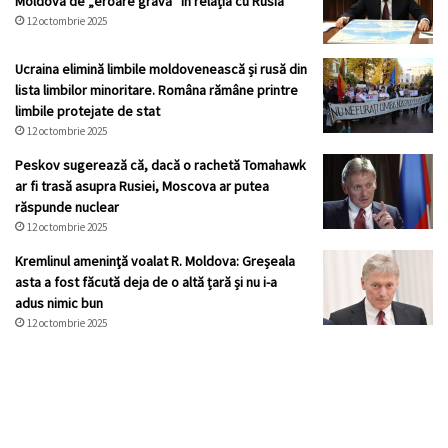
Moldova de „eroare gravă” în relația cu Rusia
12 octombrie 2025
Ucraina elimină limbile moldovenească și rusă din
lista limbilor minoritare. Româna rămâne printre
limbile protejate de stat
12 octombrie 2025
Peskov sugerează că, dacă o rachetă Tomahawk
ar fi trasă asupra Rusiei, Moscova ar putea
răspunde nuclear
12 octombrie 2025
Kremlinul ameninţă voalat R. Moldova: Greșeala
asta a fost făcută deja de o altă țară și nu i-a
adus nimic bun
12 octombrie 2025