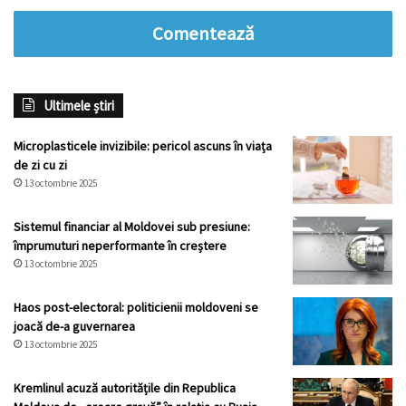
Comentează
Ultimele știri
Microplasticele invizibile: pericol ascuns în viața
de zi cu zi
13 octombrie 2025
Sistemul financiar al Moldovei sub presiune:
împrumuturi neperformante în creștere
13 octombrie 2025
Haos post-electoral: politicienii moldoveni se
joacă de-a guvernarea
13 octombrie 2025
Kremlinul acuză autoritățile din Republica