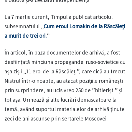
La 7 martie curent, Timpul a publicat articolul
subsemnatului „
Cum eroul Lomakin de la Răscăieți
a murit de trei ori.
”
În articol, în baza documentelor de arhivă, a fost
desființată minciuna propagandei ruso-sovietice cu
așa zișii „11 eroi de la Răscăieți”, care cică au trecut
Nistrul într-o noapte, au atacat pozițiile românești
prin surprindere, au ucis vreo 250 de ”hitleriști” și
tot așa. Urmează și alte lucrări demascatoare la
temă, având suportul materialelor de arhivă ținute
zeci de ani ascunse prin sertarele Moscovei.