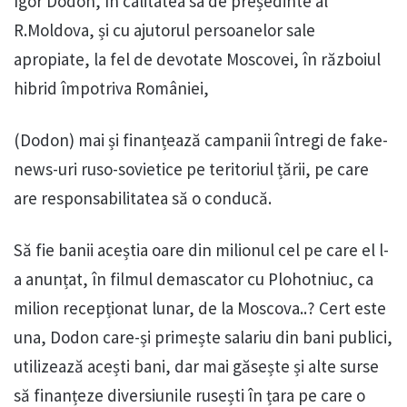
Igor Dodon, în calitatea sa de președinte al
R.Moldova, și cu ajutorul persoanelor sale
apropiate, la fel de devotate Moscovei, în războiul
hibrid împotriva României,
(Dodon) mai și finanțează campanii întregi de fake-
news-uri ruso-sovietice pe teritoriul țării, pe care
are responsabilitatea să o conducă.
Să fie banii aceștia oare din milionul cel pe care el l-
a anunțat, în filmul demascator cu Plohotniuc, ca
milion recepționat lunar, de la Moscova..? Cert este
una, Dodon care-și primește salariu din bani publici,
utilizează acești bani, dar mai găsește și alte surse
să finanțeze diversiunile rusești în țara pe care o