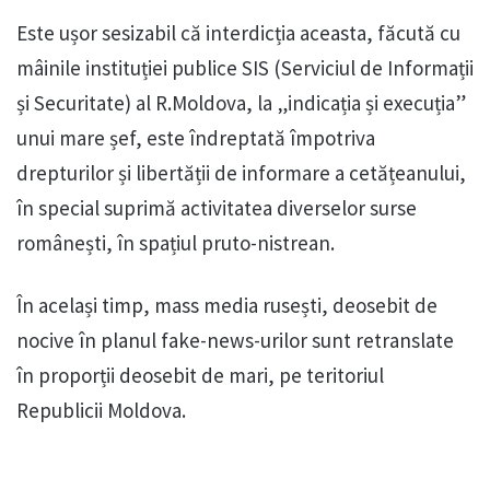
Este ușor sesizabil că interdicția aceasta, făcută cu
mâinile instituției publice SIS (Serviciul de Informații
și Securitate) al R.Moldova, la „indicația și execuția”
unui mare șef, este îndreptată împotriva
drepturilor și libertății de informare a cetățeanului,
în special suprimă activitatea diverselor surse
românești, în spațiul pruto-nistrean.
În același timp, mass media rusești, deosebit de
nocive în planul fake-news-urilor sunt retranslate
în proporții deosebit de mari, pe teritoriul
Republicii Moldova.