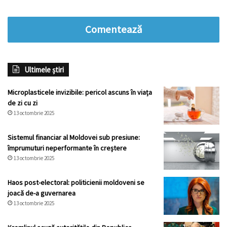
Comentează
Ultimele știri
Microplasticele invizibile: pericol ascuns în viața
de zi cu zi
13 octombrie 2025
Sistemul financiar al Moldovei sub presiune:
împrumuturi neperformante în creștere
13 octombrie 2025
Haos post-electoral: politicienii moldoveni se
joacă de-a guvernarea
13 octombrie 2025