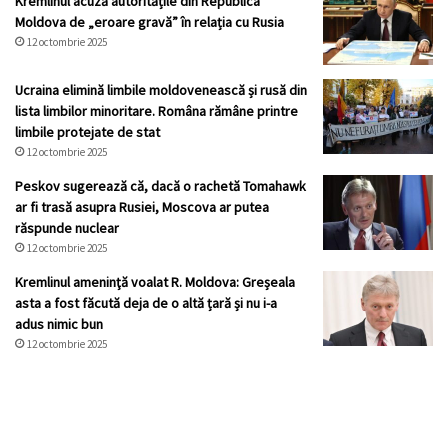
Kremlinul acuză autoritățile din Republica
Moldova de „eroare gravă” în relația cu Rusia
12 octombrie 2025
Ucraina elimină limbile moldovenească și rusă din
lista limbilor minoritare. Româna rămâne printre
limbile protejate de stat
12 octombrie 2025
Peskov sugerează că, dacă o rachetă Tomahawk
ar fi trasă asupra Rusiei, Moscova ar putea
răspunde nuclear
12 octombrie 2025
Kremlinul ameninţă voalat R. Moldova: Greșeala
asta a fost făcută deja de o altă țară și nu i-a
adus nimic bun
12 octombrie 2025