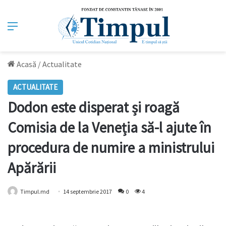
Meniu
Acasă
/
Actualitate
ACTUALITATE
Dodon este disperat și roagă
Comisia de la Veneția să-l ajute în
procedura de numire a ministrului
Apărării
Timpul.md
14 septembrie 2017
0
4