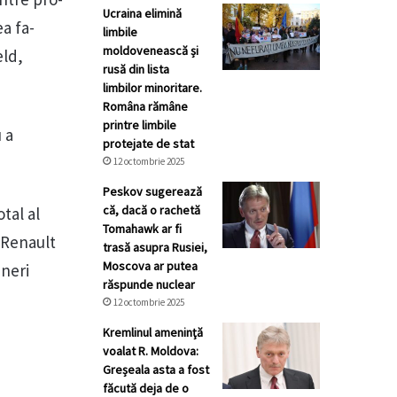
Ucraina elimină
a fa­
limbile
moldovenească și
eld,
rusă din lista
limbilor minoritare.
Româna rămâne
printre limbile
 a
protejate de stat
12 octombrie 2025
Peskov sugerează
că, dacă o rachetă
tal al
Tomahawk ar fi
 Renault
trasă asupra Rusiei,
Moscova ar putea
ineri
răspunde nuclear
12 octombrie 2025
Kremlinul ameninţă
voalat R. Moldova:
Greșeala asta a fost
făcută deja de o