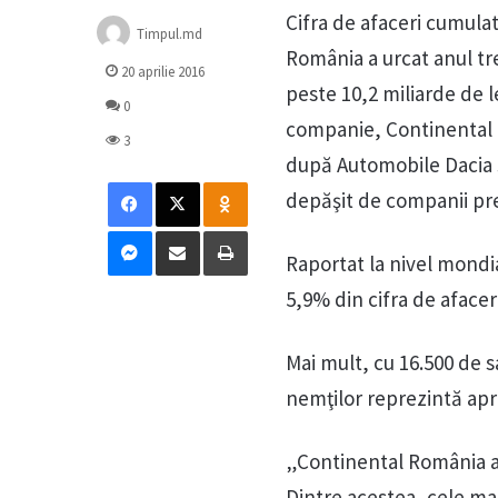
Cifra de afaceri cu­mu­la
Timpul.md
România a ur­cat anul tr
20 aprilie 2016
peste 10,2 miliarde de le
0
companie, Con­tinental a
3
după Automobile Dacia 
Facebook
X
Odnoklassniki
de­păşit de companii p
Messenger
Distribuie prin mail
Tipărește
Raportat la nivel mondia
5,9% din cifra de afacer
Mai mult, cu 16.500 de sa
nem­ţilor reprezintă ap
„Continental România are
Din­tre acestea, cele mai