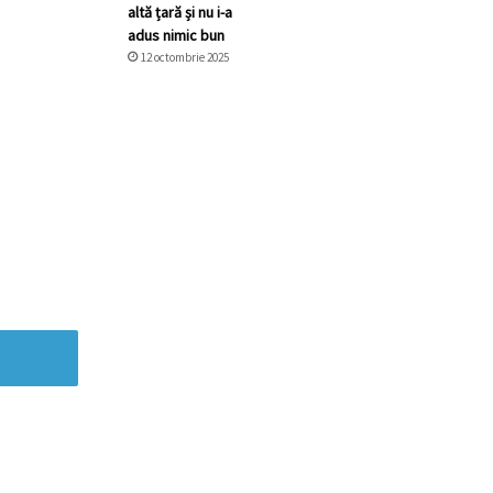
altă țară și nu i-a
adus nimic bun
12 octombrie 2025