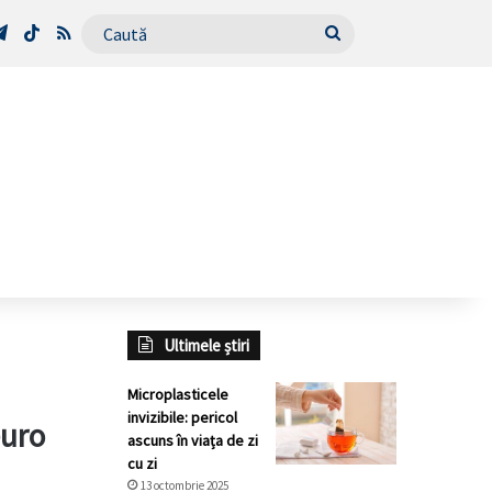
Tube
Telegram
TikTok
RSS
Caută
Ultimele știri
Microplasticele
invizibile: pericol
euro
ascuns în viața de zi
cu zi
13 octombrie 2025