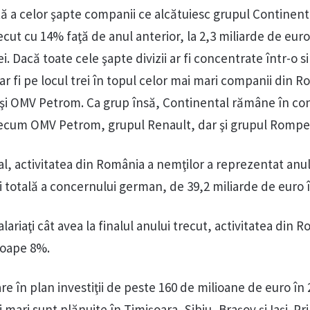
tă a celor şapte com­panii ce alcă­tu­iesc grupul Conti­nen­t
ecut cu 14% faţă de anul an­terior, la 2,3 miliarde de eur
i. Dacă toa­te cele şapte divizii ar fi concen­trate într-o 
r fi pe locul trei în topul celor mai mari companii din R
şi OMV Petrom. Ca grup însă, Con­tinental rămâne în co
recum OMV Petrom, grupul Renault, dar şi grupul Rompet
l, activitatea din Româ­nia a nemţilor a reprezentat anul
i totală a concernului german, de 39,2 miliarde de euro î
lariaţi cât avea la finalul anu­lui trecut, activitatea din 
roape 8%.
 în plan in­ves­tiţii de peste 160 de milioane de euro în 
 mari sunt plănuite în Timi­şoara, Sibiu, Braşov şi Iaşi. Pr