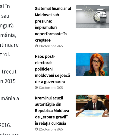
al în
Sistemul financiar al
o sau
Moldovei sub
presiune:
singură
împrumuturi
neperformante în
omânia,
creștere
ntinuare
13 octombrie 2025
rol.
Haos post-
electoral:
politicienii
 trecut
moldoveni se joacă
n 2015.
de-a guvernarea
13 octombrie 2025
România a
Kremlinul acuză
autoritățile din
Republica Moldova
de „eroare gravă”
în relația cu Rusia
2016.
12 octombrie 2025
intre pro­