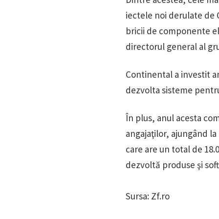
iectele noi derulate de
bricii de com­po­nen­te e
directorul general al g
Continental a investit a
dezvolta sisteme pen­tru
În plus, anul acesta com
anga­ja­ţilor, ajungând 
care are un total de 18.0
dez­voltă produse şi soft
Sursa: Zf.ro