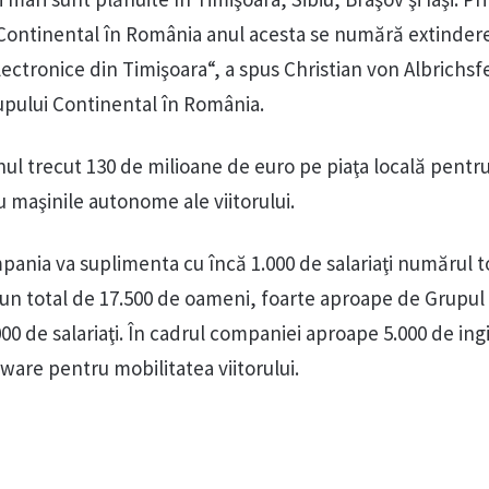
 Continental în Ro­mânia anul acesta se numără extindere
lectronice din Timi­şoara“, a spus Chris­tian von Albrichsf
rupului Continental în România.
nul trecut 130 de milioane de eu­ro pe piaţa locală pentru
 maşinile autonome ale viitorului.
pania va supli­menta cu încă 1.000 de salariaţi numărul to
la un total de 17.500 de oameni, foarte aproape de Grupul
00 de salariaţi. În ca­drul companiei aproape 5.000 de ing
ware pentru mobi­litatea viitorului.