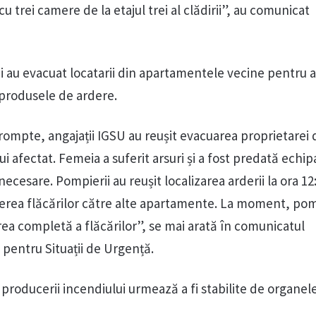
 trei camere de la etajul trei al clădirii”, au comunicat
au evacuat locatarii din apartamentele vecine pentru a
 produsele de ardere.
rompte, angajații IGSU au reușit evacuarea proprietarei 
i afectat. Femeia a suferit arsuri și a fost predată echipa
necesare. Pompierii au reușit localizarea arderii la ora 12
erea flăcărilor către alte apartamente. La moment, pom
rea completă a flăcărilor”, se mai arată în comunicatul
 pentru Situații de Urgență.
producerii incendiului urmează a fi stabilite de organel