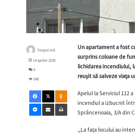
Un apartament a fost cup
Timpul.md
surprins coloane de fum
14 aprilie 2026
lichidarea incendiului, 
0
reușit să salveze viața u
945
Facebook
X
Odnoklassniki
Apelul la Serviciul 112 a
incendiul a izbucnit înt
Messenger
Distribuie prin mail
Tipărește
Sprâncenoaia, 3/A din C
„La fața locului au inter