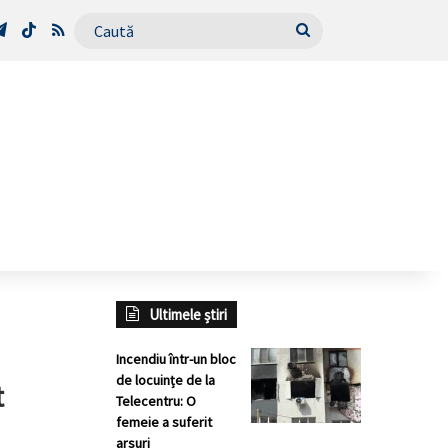
Tube
Telegram
TikTok
RSS
Caută
Ultimele știri
Incendiu într-un bloc
de locuințe de la
t
Telecentru: O
femeie a suferit
arsuri