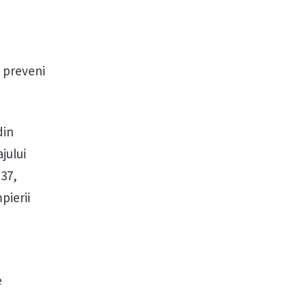
 preveni
din
jului
:37,
pierii
e