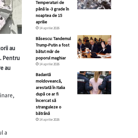
Temperaturi de
până la -3 grade în
noaptea de 15
aprilie
14 aprilie 2026
Băsescu: Tandemul
Trump-Putin a fost
orii au
bătut măr de
t. Pentru
poporul maghiar
14 aprilie 2026
re au
Badantă
moldoveancă,
arestată în Italia
după ce ar fi
minare,
încercat să
stranguleze o
bătrână
14 aprilie 2026
ul a