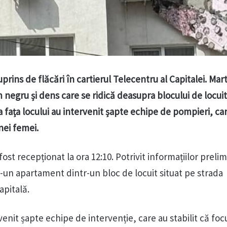
rins de flăcări în cartierul Telecentru al Capitalei. Mart
 negru și dens care se ridică deasupra blocului de locui
la fața locului au intervenit șapte echipe de pompieri, ca
nei femei.
 fost recepționat la ora 12:10. Potrivit informațiilor preli
r-un apartament dintr-un bloc de locuit situat pe strada
apitală.
venit șapte echipe de intervenție, care au stabilit că foc