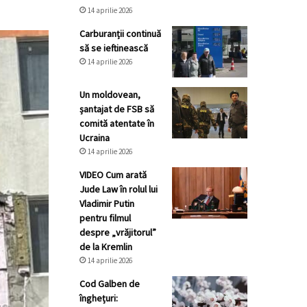
14 aprilie 2026
Carburanții continuă
să se ieftinească
14 aprilie 2026
Un moldovean,
șantajat de FSB să
comită atentate în
Ucraina
14 aprilie 2026
VIDEO Cum arată
Jude Law în rolul lui
Vladimir Putin
pentru filmul
despre „vrăjitorul”
de la Kremlin
14 aprilie 2026
Cod Galben de
înghețuri: