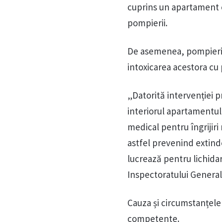
cuprins un apartament cu
pompierii.
De asemenea, pompierii 
intoxicarea acestora cu
„Datorită intervenției p
interiorul apartamentulu
medical pentru îngrijiri 
astfel prevenind extind
lucrează pentru lichida
Inspectoratului General
Cauza și circumstanțele 
competente.