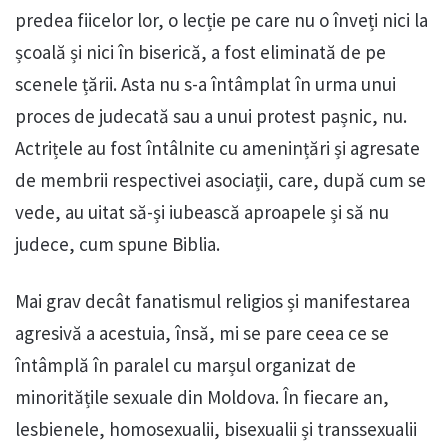
predea fiicelor lor, o lecție pe care nu o înveți nici la
școală și nici în biserică, a fost eliminată de pe
scenele țării. Asta nu s-a întâmplat în urma unui
proces de judecată sau a unui protest pașnic, nu.
Actrițele au fost întâlnite cu amenințări și agresate
de membrii respectivei asociații, care, după cum se
vede, au uitat să-și iubească aproapele și să nu
judece, cum spune Biblia.
Mai grav decât fanatismul religios și manifestarea
agresivă a acestuia, însă, mi se pare ceea ce se
întâmplă în paralel cu marșul organizat de
minoritățile sexuale din Moldova. În fiecare an,
lesbienele, homosexualii, bisexualii și transsexualii