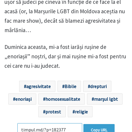
ușor să judeci pe cineva în funcție de ce face la el
acasă (or, la Marșurile LGBT din Moldova aceștia nu
fac mare show), decât să blamezi agresivitatea și
mârlănia…
Duminica aceasta, mi-a fost iarăși rușine de
„enoriașii” noștri, dar și mai rușine mi-a fost pentru
cei care nu i-au judecat.
agresivitate
Biblie
drepturi
enoriași
homosexualitate
marșul lgbt
protest
religie
Copy URL