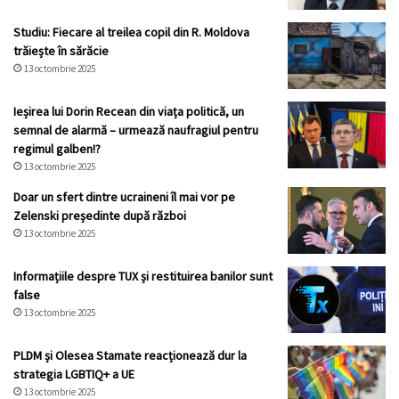
Studiu: Fiecare al treilea copil din R. Moldova
trăiește în sărăcie
13 octombrie 2025
Ieșirea lui Dorin Recean din viața politică, un
semnal de alarmă – urmează naufragiul pentru
regimul galben!?
13 octombrie 2025
Doar un sfert dintre ucraineni îl mai vor pe
Zelenski președinte după război
13 octombrie 2025
Informațiile despre TUX și restituirea banilor sunt
false
13 octombrie 2025
PLDM și Olesea Stamate reacționează dur la
strategia LGBTIQ+ a UE
13 octombrie 2025