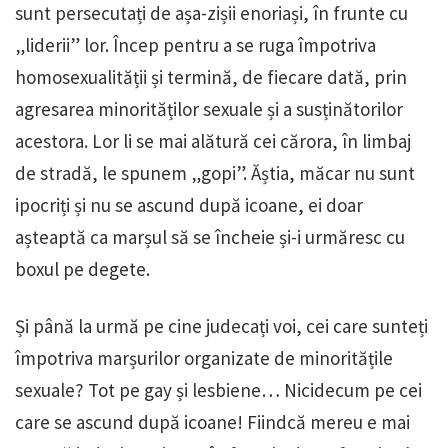
sunt persecutați de așa-zișii enoriași, în frunte cu
„liderii” lor. Încep pentru a se ruga împotriva
homosexualității și termină, de fiecare dată, prin
agresarea minorităților sexuale și a susținătorilor
acestora. Lor li se mai alătură cei cărora, în limbaj
de stradă, le spunem „gopi”. Ăștia, măcar nu sunt
ipocriți și nu se ascund după icoane, ei doar
așteaptă ca marșul să se încheie și-i urmăresc cu
boxul pe degete.
Și până la urmă pe cine judecați voi, cei care sunteți
împotriva marșurilor organizate de minoritățile
sexuale? Tot pe gay și lesbiene… Nicidecum pe cei
care se ascund după icoane! Fiindcă mereu e mai