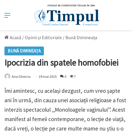
Meniu
Acasă
/
Opinii și Editoriale
/
Bună Dimineața
BUNĂ DIMINEAȚA
Ipocrizia din spatele homofobiei
Ana Gherciu
19 mai 2015
0
7
Îmi amintesc, cu același dezgust, cum vreo șapte
ani în urmă, din cauza unei asociații religioase a fost
interzis spectacolul „Monoloagele vaginului”. Acest
manifest al femeii contemporane, o lecție de viață,
dacă vreți, o lecție pe care multe mame nu știu s-o