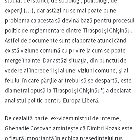
studiat de istorici, de sociologi, politologi, de
experți (…), dar astăzi nu se mai poate pune
problema ca acesta să devină bază pentru procesul
politic de reglementare dintre Tiraspol și Chişinău.
Astfel de documente sunt elaborate atunci când
există viziune comună cu privire la cum se poate
merge înainte. Dar astăzi situația, din punctul de
vedere al încrederii și al unei viziuni comune, și al
felului în care părțile ar trebui să se despartă, este
diametral opusă la Tiraspol și Chişinău”, a declarat
analistul politic pentru Europa Liberă.
De cealaltă parte, ex-viceministrul de Interne,
Ghenadie Cosovan amintește că Dimitri Kozak este
o figură importantă în echipa președintelui rus,