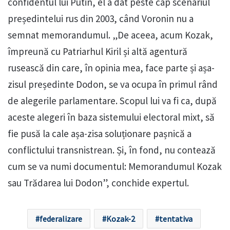
confidentul lui Putin, el a dat peste cap scenariul
președintelui rus din 2003, când Voronin nu a
semnat memorandumul. „De aceea, acum Kozak,
împreună cu Patriarhul Kiril și altă agentură
rusească din care, în opinia mea, face parte și așa-
zisul președinte Dodon, se va ocupa în primul rând
de alegerile parlamentare. Scopul lui va fi ca, după
aceste alegeri în baza sistemului electoral mixt, să
fie pusă la cale așa-zisa soluționare pașnică a
conflictului transnistrean. Și, în fond, nu contează
cum se va numi documentul: Memorandumul Kozak
sau Trădarea lui Dodon”, conchide expertul.
federalizare
Kozak-2
tentativa