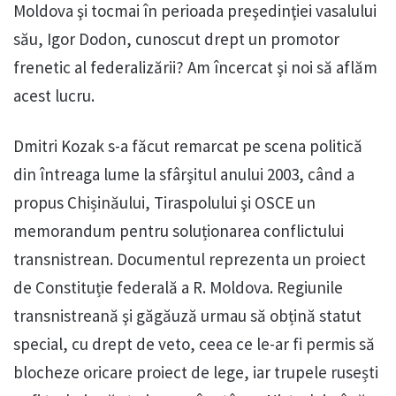
Moldova şi tocmai în perioada preşedinţiei vasalului
său, Igor Dodon, cunoscut drept un promotor
frenetic al federalizării? Am încercat şi noi să aflăm
acest lucru.
Dmitri Kozak s-a făcut remarcat pe scena politică
din întreaga lume la sfârşitul anului 2003, când a
propus Chișinăului, Tiraspolului şi OSCE un
memorandum pentru soluționarea conflictului
transnistrean. Documentul reprezenta un proiect
de Constituție federală a R. Moldova. Regiunile
transnistreană şi găgăuză urmau să obțină statut
special, cu drept de veto, ceea ce le-ar fi permis să
blocheze oricare proiect de lege, iar trupele rusești