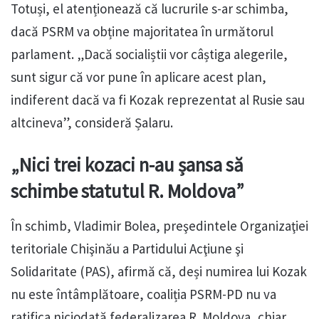
Totuși, el atenționează că lucrurile s-ar schimba,
dacă PSRM va obține majoritatea în următorul
parlament. „Dacă socialiștii vor câștiga alegerile,
sunt sigur că vor pune în aplicare acest plan,
indiferent dacă va fi Kozak reprezentat al Rusie sau
altcineva”, consideră Șalaru.
„Nici trei kozaci n-au șansa să
schimbe statutul R. Moldova”
În schimb, Vladimir Bolea, preşedintele Organizaţiei
teritoriale Chişinău a Partidului Acţiune şi
Solidaritate (PAS), afirmă că, deși numirea lui Kozak
nu este întâmplătoare, coaliția PSRM-PD nu va
ratifica niciodată federalizarea R. Moldova, chiar