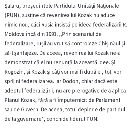
Șalaru, președintele Partidului Unității Naționale
(PUN), susţine că revenirea lui Kozak nu aduce
nimic nou, căci Rusia insistă pe ideea federalizării R.
Moldova încă din 1991. „Prin scenariul de
federalizare, rușii au vrut să controleze Chișinăul și
să-l șantajeze. De aceea, revenirea lui Kozak ne-a
demonstrat că ei nu renunță la această idee. Și
Rogozin, și Kozak și câți vor mai fi după ei, toți vor
sprijini federalizarea. Iar Dodon, chiar dacă este
adeptul federalizării, nu are prerogative de a aplica
Planul Kozak, fără a fi împuternicit de Parlament
sau de Guvern. De aceea, totul depinde de partidul
de la guvernare”, conchide liderul PUN.