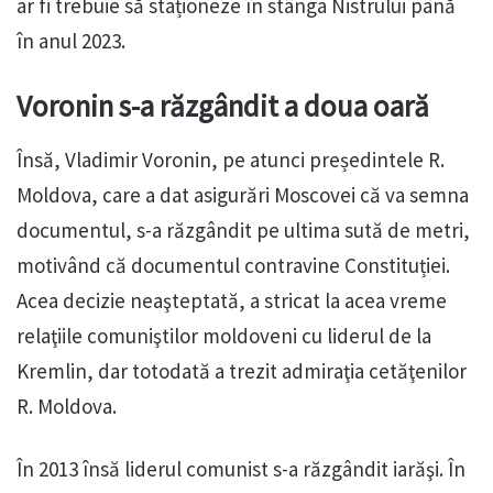
ar fi trebuie să staționeze în stânga Nistrului până
în anul 2023.
Voronin s-a răzgândit a doua oară
Însă, Vladimir Voronin, pe atunci președintele R.
Moldova, care a dat asigurări Moscovei că va semna
documentul, s-a răzgândit pe ultima sută de metri,
motivând că documentul contravine Constituției.
Acea decizie neaşteptată, a stricat la acea vreme
relaţiile comuniştilor moldoveni cu liderul de la
Kremlin, dar totodată a trezit admiraţia cetăţenilor
R. Moldova.
În 2013 însă liderul comunist s-a răzgândit iarăşi. În