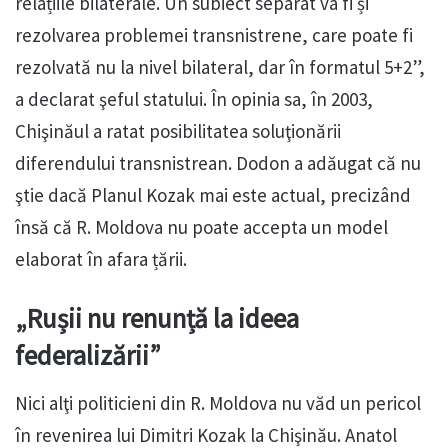
relațiile bilaterale. Un subiect separat va fi și
rezolvarea problemei transnistrene, care poate fi
rezolvată nu la nivel bilateral, dar în formatul 5+2”,
a declarat şeful statului. În opinia sa, în 2003,
Chişinăul a ratat posibilitatea soluţionării
diferendului transnistrean. Dodon a adăugat că nu
ştie dacă Planul Kozak mai este actual, precizând
însă că R. Moldova nu poate accepta un model
elaborat în afara țării.
„Rușii nu renunță la ideea
federalizării”
Nici alţi politicieni din R. Moldova nu văd un pericol
în revenirea lui Dimitri Kozak la Chişinău. Anatol