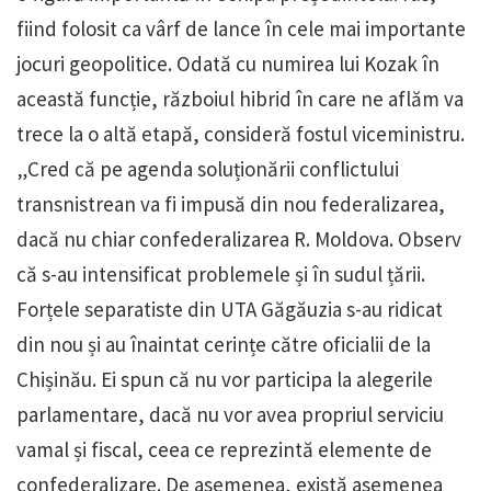
fiind folosit ca vârf de lance în cele mai importante
jocuri geopolitice. Odată cu numirea lui Kozak în
această funcție, războiul hibrid în care ne aflăm va
trece la o altă etapă, consideră fostul viceministru.
„Cred că pe agenda soluționării conflictului
transnistrean va fi impusă din nou federalizarea,
dacă nu chiar confederalizarea R. Moldova. Observ
că s-au intensificat problemele și în sudul țării.
Forțele separatiste din UTA Găgăuzia s-au ridicat
din nou și au înaintat cerințe către oficialii de la
Chișinău. Ei spun că nu vor participa la alegerile
parlamentare, dacă nu vor avea propriul serviciu
vamal și fiscal, ceea ce reprezintă elemente de
confederalizare. De asemenea, există asemenea