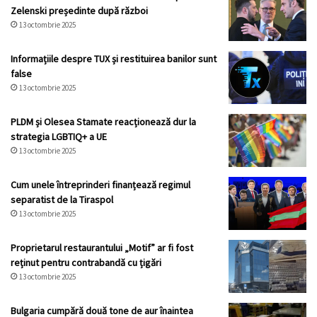
Zelenski președinte după război
13 octombrie 2025
Informațiile despre TUX și restituirea banilor sunt
false
13 octombrie 2025
PLDM și Olesea Stamate reacționează dur la
strategia LGBTIQ+ a UE
13 octombrie 2025
Cum unele întreprinderi finanțează regimul
separatist de la Tiraspol
13 octombrie 2025
Proprietarul restaurantului „Motif” ar fi fost
reținut pentru contrabandă cu țigări
13 octombrie 2025
Bulgaria cumpără două tone de aur înaintea