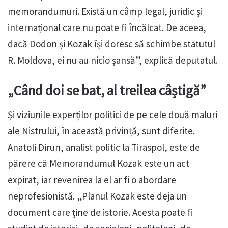
memorandumuri. Există un câmp legal, juridic și
internațional care nu poate fi încălcat. De aceea,
dacă Dodon și Kozak își doresc să schimbe statutul
R. Moldova, ei nu au nicio șansă”, explică deputatul.
„Când doi se bat, al treilea câștigă”
Și viziunile experților politici de pe cele două maluri
ale Nistrului, în această privință, sunt diferite.
Anatoli Dirun, analist politic la Tiraspol, este de
părere că Memorandumul Kozak este un act
expirat, iar revenirea la el ar fi o abordare
neprofesionistă. „Planul Kozak este deja un
document care ține de istorie. Acesta poate fi