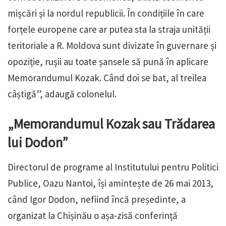
mișcări și la nordul republicii. În condițiile în care
forțele europene care ar putea sta la straja unității
teritoriale a R. Moldova sunt divizate în guvernare și
opoziție, rușii au toate șansele să pună în aplicare
Memorandumul Kozak. Când doi se bat, al treilea
câștigă”, adaugă colonelul.
„Memorandumul Kozak sau Trădarea
lui Dodon”
Directorul de programe al Institutului pentru Politici
Publice, Oazu Nantoi, își amintește de 26 mai 2013,
când Igor Dodon, nefiind încă președinte, a
organizat la Chișinău o așa-zisă conferință