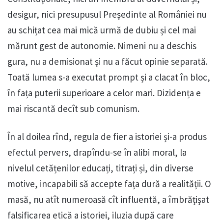
desigur, nici presupusul Președinte al României nu
au schițat cea mai mică urmă de dubiu și cel mai
mărunt gest de autonomie. Nimeni nu a deschis
gura, nu a demisionat și nu a făcut opinie separată.
Toată lumea s-a executat prompt și a clacat în bloc,
în fața puterii superioare a celor mari. Dizidența e
mai riscantă decît sub comunism.
În al doilea rînd, regula de fier a istoriei și-a produs
efectul pervers, drapîndu-se în alibi moral, la
nivelul cetățenilor educați, titrați și, din diverse
motive, incapabili să accepte fața dură a realității. O
masă, nu atît numeroasă cît influentă, a îmbrățișat
falsificarea etică a istoriei, iluzia după care