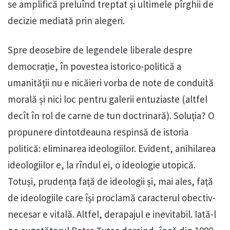
se amplifică preluînd treptat și ultimele pîrghii de
decizie mediată prin alegeri.
Spre deosebire de legendele liberale despre
democrație, în povestea istorico-politică a
umanității nu e nicăieri vorba de note de conduită
morală și nici loc pentru galerii entuziaste (altfel
decît în rol de carne de tun doctrinară). Soluția? O
propunere dintotdeauna respinsă de istoria
politică: eliminarea ideologiilor. Evident, anihilarea
ideologiilor e, la rîndul ei, o ideologie utopică.
Totuși, prudența față de ideologii și, mai ales, față
de ideologiile care își proclamă caracterul obectiv-
necesar e vitală. Altfel, derapajul e inevitabil. Iată-l