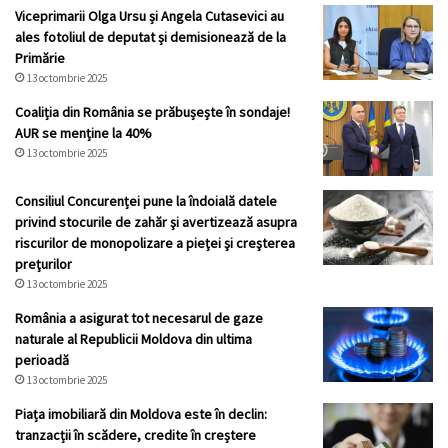
Viceprimarii Olga Ursu și Angela Cutasevici au
ales fotoliul de deputat și demisionează de la
Primărie
13 octombrie 2025
Coaliția din România se prăbușește în sondaje!
AUR se menține la 40%
13 octombrie 2025
Consiliul Concurenței pune la îndoială datele
privind stocurile de zahăr şi avertizează asupra
riscurilor de monopolizare a pieţei şi creşterea
preţurilor
13 octombrie 2025
România a asigurat tot necesarul de gaze
naturale al Republicii Moldova din ultima
perioadă
13 octombrie 2025
Piața imobiliară din Moldova este în declin:
tranzacții în scădere, credite în creștere