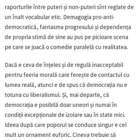
raporturile între puteri și non-puteri sînt reglate de
un înalt vocabular etic. Demagogia pro-anti-
democratică, fantasma progresului și dependența
de propria stimă de sine au pus pe picioare scena
pe care se joacă o comedie paralelă cu realitatea.
Dacă e ceva de înțeles și de regulă inacceptabil
pentru feeria morală care ferește de contactul cu
lumea reală, atunci e de spus că democrația nu e
totuna cu liberalismul. Și, mai departe, că
democrația e posibilă doar uneori și numai în
condiții excepționale de izolare sau în state mici.
Ideea după care poporul se conduce singur e cel
mult un ornament euforic. Cineva trebuie să