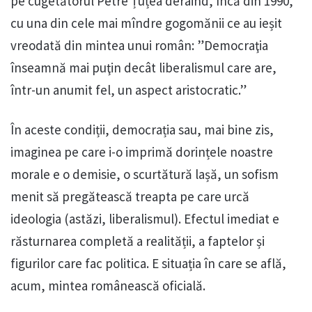
pe cugetătorul Petre Țuțea deraind, încă din 1990,
cu una din cele mai mîndre gogomănii ce au ieșit
vreodată din mintea unui român: ”Democraţia
înseamnă mai puţin decât liberalismul care are,
într-un anumit fel, un aspect aristocratic.”
În aceste condiții, democrația sau, mai bine zis,
imaginea pe care i-o imprimă dorințele noastre
morale e o demisie, o scurtătură lașă, un sofism
menit să pregătească treapta pe care urcă
ideologia (astăzi, liberalismul). Efectul imediat e
răsturnarea completă a realității, a faptelor și
figurilor care fac politica. E situația în care se află,
acum, mintea românească oficială.