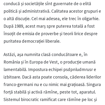
conducă și societățile sînt guvernate de o elită
politică și administrativă. Calitatea acestor grupuri e
o altă discuție. Cel mai adesea, ele trec în oligarhie.
După 1989, acest marș spre puterea totală a fost
însoțit de emisia de proverbe și teorii lirice despre
puritatea democrației liberale.
Astăzi, așa numnita clasă conducătoare e, în
România și în Europa de Vest, o producție umană
lamentabilă. Impostura echipei psdpnludmrusr e
izbitoare. Dacă asta poate consola, căderea liderilor
franco-germani nu e cu nimic mai grațioasă. Singura
forță stabilă și activă rămîne, peste tot, aparatul.
Sistemul birocratic ramificat care rămîne pe loc și