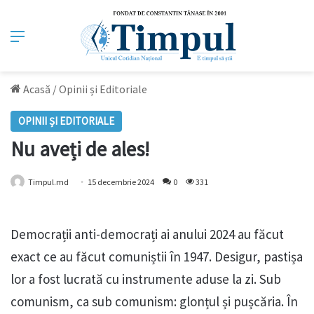
Meniu
Acasă
/
Opinii și Editoriale
OPINII ȘI EDITORIALE
Nu aveți de ales!
Timpul.md
15 decembrie 2024
0
331
Democrații anti-democrați ai anului 2024 au făcut
exact ce au făcut comuniștii în 1947. Desigur, pastișa
lor a fost lucrată cu instrumente aduse la zi. Sub
comunism, ca sub comunism: glonțul și pușcăria. În