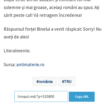
solemne și mai groase, aceiași români au spus: Ați
sărit peste cal! Vă retragem încrederea!
Răspunsul forței Binelui a venit răspicat: Sorry! Nu
aveți de ales!
Literalmente.
Sursa:
antimaterie.ro
românia
TRU
Copy URL