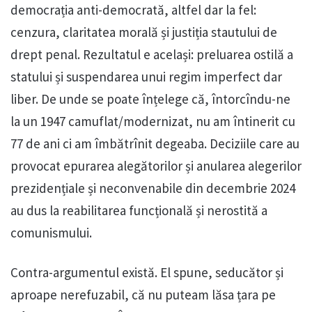
democrația anti-democrată, altfel dar la fel:
cenzura, claritatea morală și justiția stautului de
drept penal. Rezultatul e același: preluarea ostilă a
statului și suspendarea unui regim imperfect dar
liber. De unde se poate înțelege că, întorcîndu-ne
la un 1947 camuflat/modernizat, nu am întinerit cu
77 de ani ci am îmbătrînit degeaba. Deciziile care au
provocat epurarea alegătorilor și anularea alegerilor
prezidențiale și neconvenabile din decembrie 2024
au dus la reabilitarea funcțională și nerostită a
comunismului.
Contra-argumentul există. El spune, seducător și
aproape nerefuzabil, că nu puteam lăsa țara pe