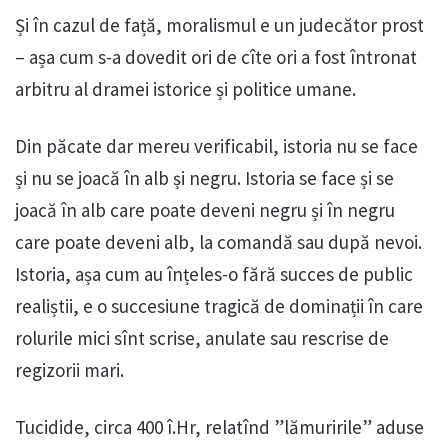
Și în cazul de față, moralismul e un judecător prost
– așa cum s-a dovedit ori de cîte ori a fost întronat
arbitru al dramei istorice și politice umane.
Din păcate dar mereu verificabil, istoria nu se face
și nu se joacă în alb și negru. Istoria se face și se
joacă în alb care poate deveni negru și în negru
care poate deveni alb, la comandă sau după nevoi.
Istoria, așa cum au înțeles-o fără succes de public
realiștii, e o succesiune tragică de dominații în care
rolurile mici sînt scrise, anulate sau rescrise de
regizorii mari.
Tucidide, circa 400 î.Hr, relatînd ”lămuririle” aduse