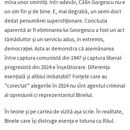
mîna unor smintiți. Într-adevăr, Călin Gorgescu nu e
un om fin și de bine. E, mai degrabă, un semi-doct
dedat penumbrei superstiționare. Concluzia
aparentă ar fi eliminarea lui Georgescu a fost un act
tămăduitor și un serviciu adus, in extremis,
democrației. Asta ar demonstra că asemănarea
între captura comunistă din 1947 și captura liberal-
progresistă din 2024 e înșelătorare. Diferența
esențială și alibiul imbatabil? Forțele care au
”corectat” alegerile în 2024 nu sînt agentul criminal
al opresiunii ci reprezentantul Binelui.
În teorie și pe cartea de vizită așa scrie. În realitate,
Binele care își distruge esența e totuna cu Răul.