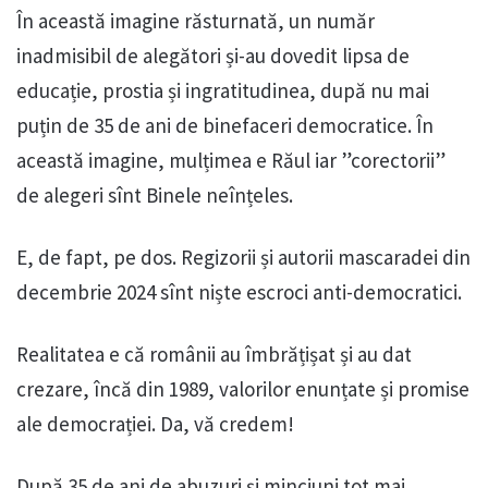
În această imagine răsturnată, un număr
inadmisibil de alegători și-au dovedit lipsa de
educație, prostia și ingratitudinea, după nu mai
puțin de 35 de ani de binefaceri democratice. În
această imagine, mulțimea e Răul iar ”corectorii”
de alegeri sînt Binele neînțeles.
E, de fapt, pe dos. Regizorii și autorii mascaradei din
decembrie 2024 sînt niște escroci anti-democratici.
Realitatea e că românii au îmbrățișat și au dat
crezare, încă din 1989, valorilor enunțate și promise
ale democrației. Da, vă credem!
După 35 de ani de abuzuri și minciuni tot mai