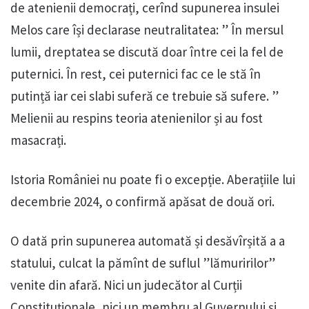
de atenienii democrați, cerînd supunerea insulei
Melos care își declarase neutralitatea: ” În mersul
lumii, dreptatea se discută doar între cei la fel de
puternici. În rest, cei puternici fac ce le stă în
putință iar cei slabi suferă ce trebuie să sufere. ”
Melienii au respins teoria atenienilor și au fost
masacrați.
Istoria României nu poate fi o excepție. Aberațiile lui
decembrie 2024, o confirmă apăsat de două ori.
O dată prin supunerea automată și desăvîrșită a a
statului, culcat la pămînt de suflul ”lămuririlor”
venite din afară. Nici un judecător al Curții
Constituționale, nici un membru al Guvernului și,