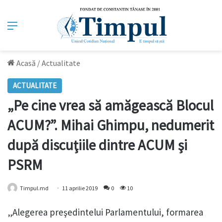
Meniu
Acasă
/
Actualitate
ACTUALITATE
„Pe cine vrea să amăgească Blocul
ACUM?”. Mihai Ghimpu, nedumerit
după discuţiile dintre ACUM şi
PSRM
Timpul.md
11 aprilie 2019
0
10
„Alegerea preşedintelui Parlamentului, formarea