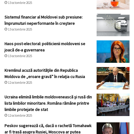
13 octombrie 2025
Sistemul financiar al Moldovei sub presiune:
împrumuturi neperformante în creștere
13 octombrie 2025
Haos post-electoral: politicienii moldoveni se
joacă de-a guvernarea
13 octombrie 2025
Kremlinul acuză autoritățile din Republica
Moldova de „eroare gravă” în relația cu Rusia
12 octombrie 2025
Ucraina elimină limbile moldovenească și rusă din
lista limbilor minoritare. Româna rămâne printre
limbile protejate de stat
12 octombrie 2025
Peskov sugerează că, dacă o rachetă Tomahawk
ar fi trasă asupra Rusiei, Moscova ar putea