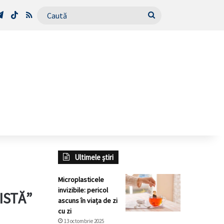
Tube
Telegram
TikTok
RSS
Caută
Ultimele știri
Microplasticele
invizibile: pericol
RISTĂ”
ascuns în viața de zi
cu zi
13 octombrie 2025