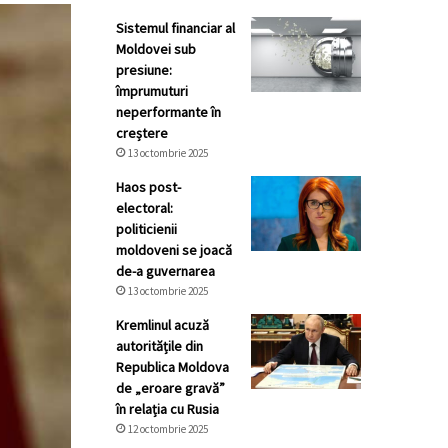
Sistemul financiar al
Moldovei sub
presiune:
împrumuturi
neperformante în
creștere
13 octombrie 2025
Haos post-
electoral:
politicienii
moldoveni se joacă
de-a guvernarea
13 octombrie 2025
Kremlinul acuză
autoritățile din
Republica Moldova
de „eroare gravă”
în relația cu Rusia
12 octombrie 2025