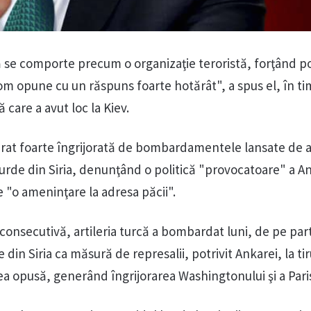
 se comporte precum o organizaţie teroristă, forţând p
 vom opune cu un răspuns foarte hotărât", a spus el, în t
 care a avut loc la Kiev.
larat foarte îngrijorată de bombardamentele lansate de a
kurde din Siria, denunţând o politică "provocatoare" a A
e "o ameninţare la adresa păcii".
 consecutivă, artileria turcă a bombardat luni, de pe par
e din Siria ca măsură de represalii, potrivit Ankarei, la tir
ea opusă, generând îngrijorarea Washingtonului şi a Paris