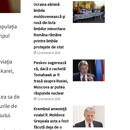
Ucraina elimină
limbile
moldovenească și
rusă din lista
opulaţia
limbilor minoritare.
Româna rămâne
impul
printre limbile
protejate de stat
12 octombrie 2025
viaţia
Peskov sugerează
că, dacă o rachetă
nkarei,
Tomahawk ar fi
trasă asupra Rusiei,
Moscova ar putea
răspunde nuclear
tea sa de
12 octombrie 2025
urile de
Kremlinul ameninţă
ului.
voalat R. Moldova:
Greșeala asta a fost
făcută deja de o