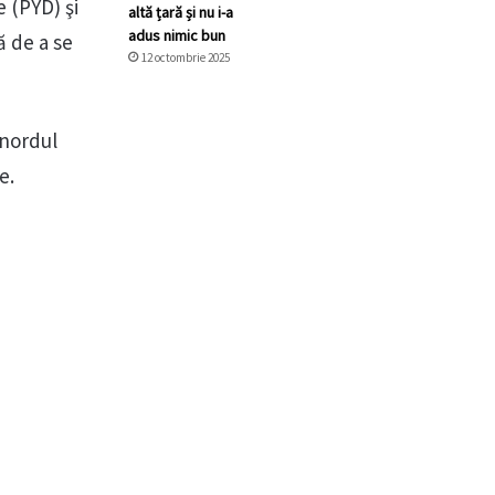
 (PYD) şi
altă țară și nu i-a
adus nimic bun
ă de a se
12 octombrie 2025
 nordul
e.