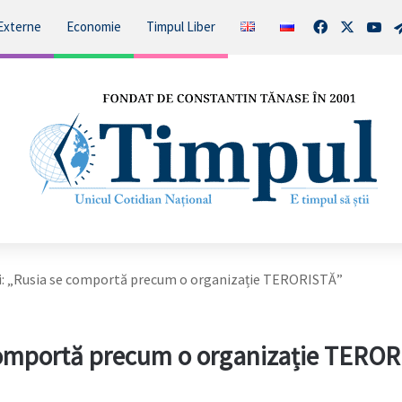
Facebook
X
You
Externe
Economie
Timpul Liber
i: „Rusia se comportă precum o organizație TERORISTĂ”
 comportă precum o organizație TERO