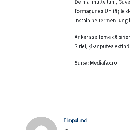
De mai multe luni, Guver
formaţiunea Unităţile de
instala pe termen lung l
Ankara se teme că sirie
Siriei, şi-ar putea exti
Sursa: Mediafax.ro
Timpul.md
Website