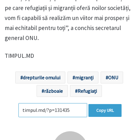
pe care refugiații și migranții oferă noilor societăți,
vom fi capabili să realizăm un viitor mai prosper și
mai echitabil pentru toți”, a conchis secretarul
general ONU.
TIMPUL.MD
drepturile omului
migranți
ONU
războaie
Refugiați
Copy URL