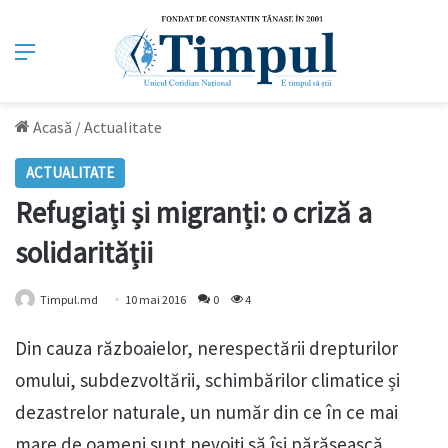
Meniu
Acasă
/
Actualitate
ACTUALITATE
Refugiați și migranți: o criză a
solidarității
Timpul.md
10 mai 2016
0
4
Din cauza războaielor, nerespectării drepturilor
omului, subdezvoltării, schimbărilor climatice și
dezastrelor naturale, un număr din ce în ce mai
mare de oameni sunt nevoiți să își părăsească