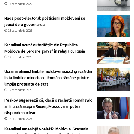
13 octombrie 2025
Haos post-electoral: politicienii moldoveni se
joacă de-a guvernarea
13 octombrie 2025
Kremlinul acuză autoritățile din Republica
Moldova de „eroare gravă” în relația cu Rusia
12 octombrie 2025
Ucraina elimină limbile moldovenească și rusă din
lista limbilor minoritare. Româna rămâne printre
limbile protejate de stat
12 octombrie 2025
Peskov sugerează că, dacă o rachetă Tomahawk
ar fi trasă asupra Rusiei, Moscova ar putea
răspunde nuclear
12 octombrie 2025
Kremlinul ameninţă voalat R. Moldova: Greșeala