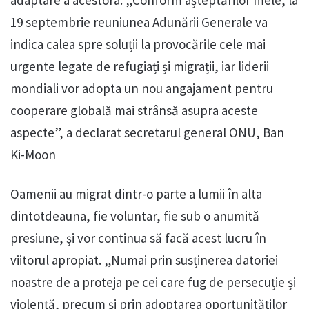
adaptare a acestora. „Conform așteptărilor mele, la
19 septembrie reuniunea Adunării Generale va
indica calea spre soluții la provocările cele mai
urgente legate de refugiați și migrații, iar liderii
mondiali vor adopta un nou angajament pentru
cooperare globală mai strânsă asupra aceste
aspecte”, a declarat secretarul general ONU, Ban
Ki-Moon
Oamenii au migrat dintr-o parte a lumii în alta
dintotdeauna, fie voluntar, fie sub o anumită
presiune, și vor continua să facă acest lucru în
viitorul apropiat. „Numai prin susținerea datoriei
noastre de a proteja pe cei care fug de persecuție și
violență, precum și prin adoptarea oportunităților