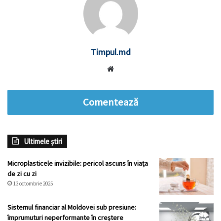
Timpul.md
Website
Comentează
Ultimele știri
Microplasticele invizibile: pericol ascuns în viața
de zi cu zi
13 octombrie 2025
Sistemul financiar al Moldovei sub presiune:
împrumuturi neperformante în creștere