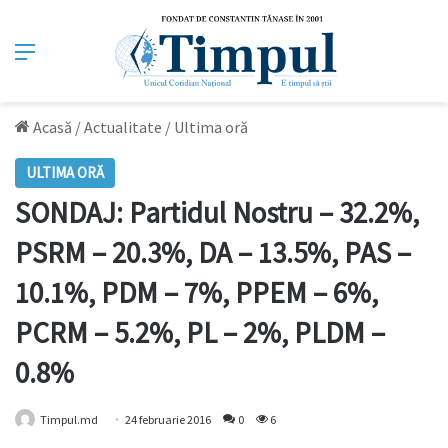
Meniu
Acasă
/
Actualitate
/
Ultima oră
ULTIMA ORĂ
SONDAJ: Partidul Nostru – 32.2%,
PSRM – 20.3%, DA – 13.5%, PAS –
10.1%, PDM – 7%, PPEM – 6%,
PCRM – 5.2%, PL – 2%, PLDM –
0.8%
Timpul.md
24 februarie 2016
0
6