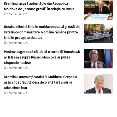
Kremlinul acuză autoritățile din Republica
Moldova de „eroare gravă” în relația cu Rusia
12 octombrie 2025
Ucraina elimină limbile moldovenească și rusă din
lista limbilor minoritare. Româna rămâne printre
limbile protejate de stat
12 octombrie 2025
Peskov sugerează că, dacă o rachetă Tomahawk
ar fi trasă asupra Rusiei, Moscova ar putea
răspunde nuclear
12 octombrie 2025
Kremlinul ameninţă voalat R. Moldova: Greșeala
asta a fost făcută deja de o altă țară și nu i-a
adus nimic bun
12 octombrie 2025