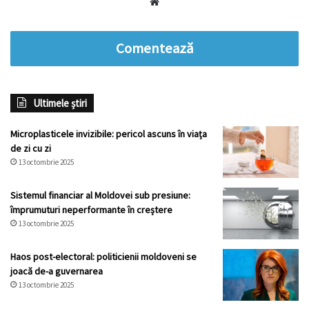
Website
Comentează
Ultimele știri
Microplasticele invizibile: pericol ascuns în viața
de zi cu zi
13 octombrie 2025
Sistemul financiar al Moldovei sub presiune:
împrumuturi neperformante în creștere
13 octombrie 2025
Haos post-electoral: politicienii moldoveni se
joacă de-a guvernarea
13 octombrie 2025